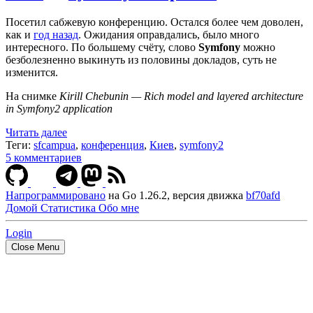
Посетил сабжевую конференцию. Остался более чем доволен,
как и
год назад
. Ожидания оправдались, было много
интересного. По большему счёту, слово
Symfony
можно
безболезненно выкинуть из половины докладов, суть не
изменится.
На снимке
Kirill Chebunin — Rich model and layered architecture
in Symfony2 application
Читать далее
Теги:
sfcampua
,
конференция
,
Киев
,
symfony2
5 комментариев
Напрограммировано
на Go 1.26.2, версия движка
bf70afd
Домой
Статистика
Обо мне
Login
Close Menu