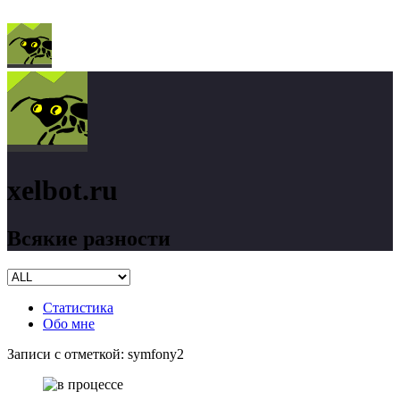
xelbot.ru
Всякие разности
Статистика
Обо мне
Записи с отметкой:
symfony2
xelbot.ru