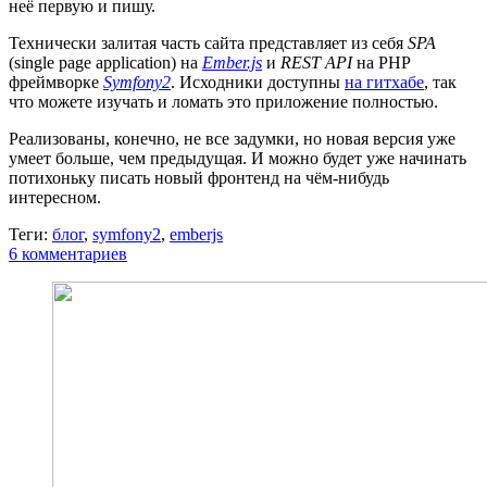
неё первую и пишу.
Технически залитая часть сайта представляет из себя
SPA
(single page application) на
Ember.js
и
REST API
на PHP
фреймворке
Symfony2
. Исходники доступны
на гитхабе
, так
что можете изучать и ломать это приложение полностью.
Реализованы, конечно, не все задумки, но новая версия уже
умеет больше, чем предыдущая. И можно будет уже начинать
потихоньку писать новый фронтенд на чём-нибудь
интересном.
Теги:
блог
,
symfony2
,
emberjs
6 комментариев