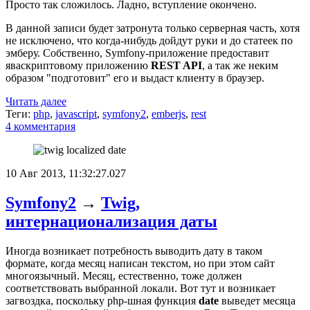
Просто так сложилось. Ладно, вступление окончено.
В данной записи будет затронута только серверная часть, хотя
не исключено, что когда-нибудь дойдут руки и до статеек по
эмберу. Собственно, Symfony-приложение предоставит
яваскриптовому приложению
REST API
, а так же неким
образом "подготовит" его и выдаст клиенту в браузер.
Читать далее
Теги:
php
,
javascript
,
symfony2
,
emberjs
,
rest
4 комментария
10 Авг 2013, 11:32:27.027
Symfony2
→
Twig,
интернационализация даты
Иногда возникает потребность выводить дату в таком
формате, когда месяц написан текстом, но при этом сайт
многоязычный. Месяц, естественно, тоже должен
соответствовать выбранной локали. Вот тут и возникает
загвоздка, поскольку php-шная функция
date
выведет месяца