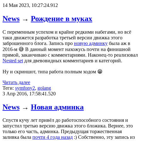
14 Мая 2023, 10:27:24.912
News
→
Рождение в муках
С переменным успехом и крайне редкими набегами, но всё
таки движется разработка третьей версии движка этого
заброшенного блога. Запись про
новую админку
была аж в
2016-м 😅 В данный момент нахожусь почти на финишной
прямой, заканчиваю с комментариями. Наконец-то реализовал
Nested set
для двевовидных комментариев и категорий.
Ну и скриншот, типа работа полным ходом 😁
Читать далее
Теги:
symfony2
,
golang
3 Апр 2016, 17:58:41.520
News
→
Новая админка
Спустя кучу лет привёл до работоспособного состояния и
запустил третью версию движка этого бложика. Вернее, это
только его часть, админка. Предыдущая торжественная
заливка была
почти 4 года назад
:) Собственно, эту запись из