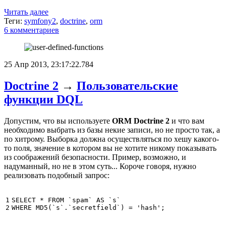
Читать далее
Теги:
symfony2
,
doctrine
,
orm
6 комментариев
25 Апр 2013, 23:17:22.784
Doctrine 2
→
Пользовательские
функции DQL
Допустим, что вы используете
ORM Doctrine 2
и что вам
необходимо выбрать из базы некие записи, но не просто так, а
по хитрому. Выборка должна осуществляться по хешу какого-
то поля, значение в котором вы не хотите никому показывать
из соображений безопасности. Пример, возможно, и
надуманный, но не в этом суть... Короче говоря, нужно
реализовать подобный запрос:
1

SELECT
*
FROM
`spam`
AS
`s`
2
WHERE
MD5
(
`s`
.
`secretfield`
)
=
'hash'
;