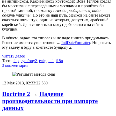
на английском. Какой-нибудь крутокодер Вова Теплов создал
бы массивчик с переведёнными месяцами и прошёлся бы
простой заменой, поскольку
некогда разбираться, надо
делать тикеты
. Но это не наш путь. Языков на сайте может
оказаться пять штук, один из которых, допустим, арабский/
корейский. Да и сами языки могут добавляться на сайт в
будущем.
В общем, задача эта типовая и не надо ничего придумывать.
Решение имеется уже готовое →
IntlDateFormatter
. Но решать
эту задачу я буду в контексте
Symfony 2
.
Читать далее
Теги:
php
,
symfony2
,
twig
,
intl
,
i18n
3 комментария
12 Мая 2013, 02:33:22.580
Doctrine 2
→
Падение
производительности при импорте
данных