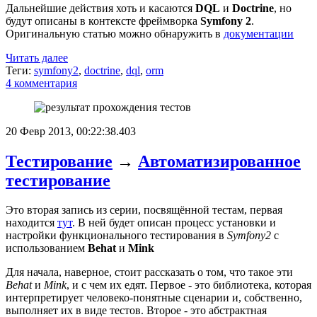
Дальнейшие действия хоть и касаются
DQL
и
Doctrine
, но
будут описаны в контексте фреймворка
Symfony 2
.
Оригинальную статью можно обнаружить в
документации
Читать далее
Теги:
symfony2
,
doctrine
,
dql
,
orm
4 комментария
20 Февр 2013, 00:22:38.403
Тестирование
→
Автоматизированное
тестирование
Это вторая запись из серии, посвящённой тестам, первая
находится
тут
. В ней будет описан процесс установки и
настройки функционального тестирования в
Symfony2
с
использованием
Behat
и
Mink
Для начала, наверное, стоит рассказать о том, что такое эти
Behat
и
Mink
, и с чем их едят. Первое - это библиотека, которая
интерпретирует человеко-понятные сценарии и, собственно,
выполняет их в виде тестов. Второе - это абстрактная