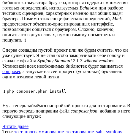
библиотека эмулятора браузера, которая содержит множество
готовых определений, используемых
Behat
-ом при разборе
тестовых сценариев, характерных именно для общих задач
браузера. Помимо этих специфических определений,
Mink
предоставляет объектно-ориентированных интерфейс,
позволяющий общаться с браузером. Сложно, конечно,
описать это в двух словах, нужно самому посмотреть и
пощупать :)
Сперва создадим пустой проект или же будем считать, что он
уже существует. Я не стал особо заморачивать себе голову и
скачал с офсайта
Symfony Standard 2.1.7 without vendors
.
Установкой всех необходимых библиотек будет заниматься
composer
, а запускается сей процесс (установки) буквально
одним взмахом левой пятки.
1
Ну а теперь займёмся настройкой проекта для тестирования. В
первую очередь подправим файл
composer.json
, добавив в него
следующие штуки:
Читать далее
Теги:
тест
,
программирование
,
тестирование
,
sahi
,
symfony
,