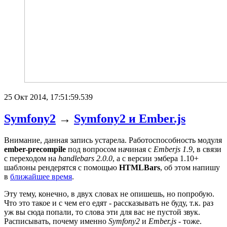
25 Окт 2014, 17:51:59.539
Symfony2
→
Symfony2 и Ember.js
Внимание, данная запись устарела. Работоспособность модуля
ember-precompile
под вопросом начиная с
Emberjs 1.9
, в связи
с переходом на
handlebars 2.0.0
, а с версии эмбера 1.10+
шаблоны рендерятся с помощью
HTMLBars
, об этом напишу
в
ближайшее время
.
Эту тему, конечно, в двух словах не опишешь, но попробую.
Что это такое и с чем его едят - рассказывать не буду, т.к. раз
уж вы сюда попали, то слова эти для вас не пустой звук.
Расписывать, почему именно
Symfony2
и
Ember.js
- тоже.