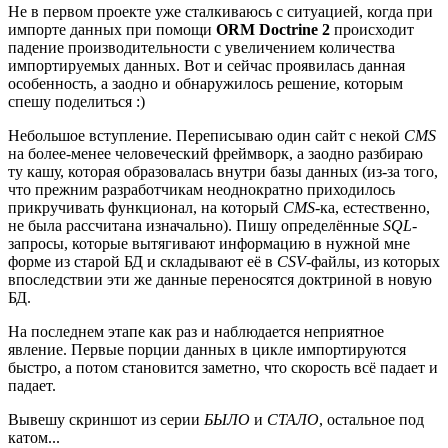
Не в первом проекте уже сталкиваюсь с ситуацией, когда при
импорте данных при помощи
ORM Doctrine 2
происходит
падение производительности с увеличением количества
импортируемых данных. Вот и сейчас проявилась данная
особенность, а заодно и обнаружилось решение, которым
спешу поделиться :)
Небольшое вступление. Переписываю один сайт с некой
CMS
на более-менее человеческий фреймворк, а заодно разбираю
ту кашу, которая образовалась внутри базы данных (из-за того,
что прежним разработчикам неоднократно приходилось
прикручивать функционал, на который
CMS
-ка, естественно,
не была рассчитана изначально). Пишу определённые
SQL
-
запросы, которые вытягивают информацию в нужной мне
форме из старой БД и складывают её в
CSV
-файлы, из которых
впоследствии эти же данные переносятся доктриной в новую
БД.
На последнем этапе как раз и наблюдается неприятное
явление. Первые порции данных в цикле импортируются
быстро, а потом становится заметно, что скорость всё падает и
падает.
Вывешу скриншот из серии
БЫЛО
и
СТАЛО
, остальное под
катом...