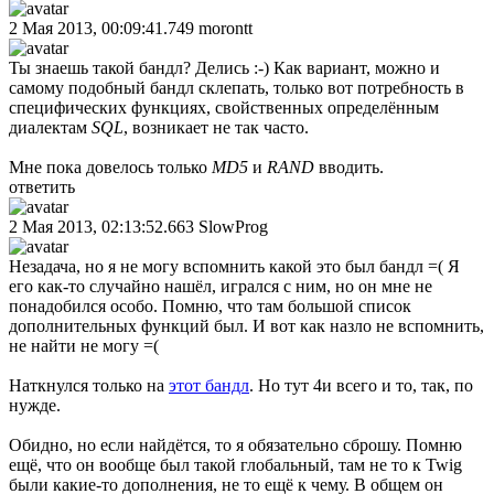
2 Мая 2013, 00:09:41.749
morontt
Ты знаешь такой бандл? Делись :-) Как вариант, можно и
самому подобный бандл склепать, только вот потребность в
специфических функциях, свойственных определённым
диалектам
SQL
, возникает не так часто.
Мне пока довелось только
MD5
и
RAND
вводить.
ответить
2 Мая 2013, 02:13:52.663
SlowProg
Незадача, но я не могу вспомнить какой это был бандл =( Я
его как-то случайно нашёл, игрался с ним, но он мне не
понадобился особо. Помню, что там большой список
дополнительных функций был. И вот как назло не вспомнить,
не найти не могу =(
Наткнулся только на
этот бандл
. Но тут 4и всего и то, так, по
нужде.
Обидно, но если найдётся, то я обязательно сброшу. Помню
ещё, что он вообще был такой глобальный, там не то к Twig
были какие-то дополнения, не то ещё к чему. В общем он