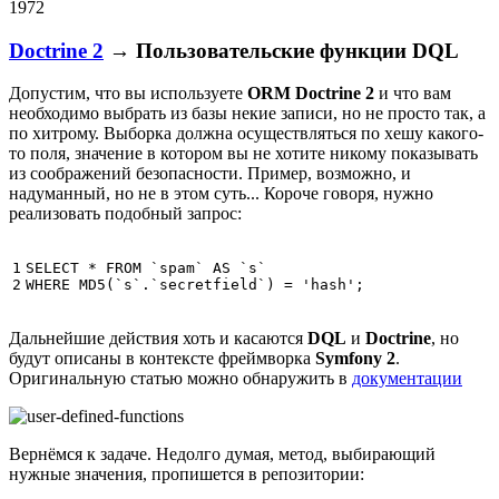
1972
Doctrine 2
→ Пользовательские функции DQL
Допустим, что вы используете
ORM Doctrine 2
и что вам
необходимо выбрать из базы некие записи, но не просто так, а
по хитрому. Выборка должна осуществляться по хешу какого-
то поля, значение в котором вы не хотите никому показывать
из соображений безопасности. Пример, возможно, и
надуманный, но не в этом суть... Короче говоря, нужно
реализовать подобный запрос:
1

SELECT
*
FROM
`spam`
AS
`s`
2
WHERE
MD5
(
`s`
.
`secretfield`
)
=
'hash'
;
Дальнейшие действия хоть и касаются
DQL
и
Doctrine
, но
будут описаны в контексте фреймворка
Symfony 2
.
Оригинальную статью можно обнаружить в
документации
Вернёмся к задаче. Недолго думая, метод, выбирающий
нужные значения, пропишется в репозитории: