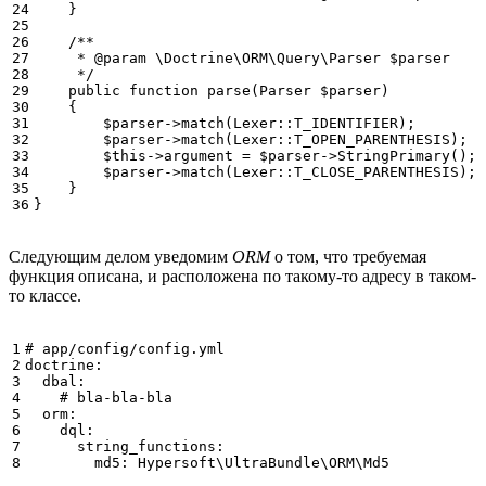
24

}
25

26

/**
27

     * @param \Doctrine\ORM\Query\Parser $parser
28

     */
29

public
function
parse
(
Parser
$parser
)
30

{
31

$parser
->
match
(
Lexer
::
T_IDENTIFIER
);
32

$parser
->
match
(
Lexer
::
T_OPEN_PARENTHESIS
);
33

$this
->
argument
=
$parser
->
StringPrimary
();
34

$parser
->
match
(
Lexer
::
T_CLOSE_PARENTHESIS
);
35

}
36
}
Следующим делом уведомим
ORM
о том, что требуемая
функция описана, и расположена по такому-то адресу в таком-
то классе.
1

# app/config/config.yml
2

doctrine
:
3

dbal
:
4

# bla-bla-bla
5

orm
:
6

dql
:
7

string_functions
:
8
md5
:
Hypersoft\UltraBundle\ORM\Md5