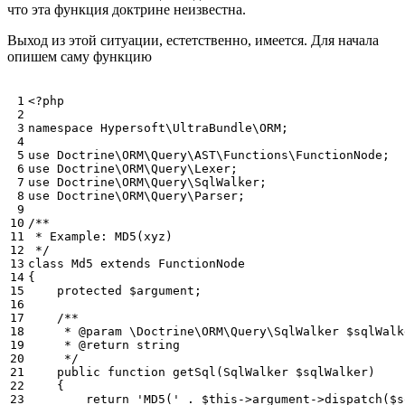
что эта функция доктрине неизвестна.
Выход из этой ситуации, естетственно, имеется. Для начала
опишем саму функцию
 1

<?php
 2

 3

namespace
Hypersoft\UltraBundle\ORM
;
 4

 5

use
Doctrine\ORM\Query\AST\Functions\FunctionNode
;
 6

use
Doctrine\ORM\Query\Lexer
;
 7

use
Doctrine\ORM\Query\SqlWalker
;
 8

use
Doctrine\ORM\Query\Parser
;
 9

10

/**
11

 * Example: MD5(xyz)
12

 */
13

class
Md5
extends
FunctionNode
14

{
15

protected
$argument
;
16

17

/**
18

     * @param \Doctrine\ORM\Query\SqlWalker $sqlWalk
19

     * @return string
20

     */
21

public
function
getSql
(
SqlWalker
$sqlWalker
)
22

{
23

return
'MD5('
.
$this
->
argument
->
dispatch
(
$s