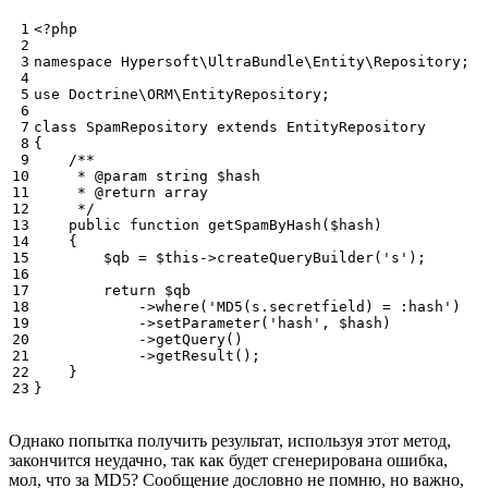
 1

<?php
 2

 3

namespace
Hypersoft\UltraBundle\Entity\Repository
;
 4

 5

use
Doctrine\ORM\EntityRepository
;
 6

 7

class
SpamRepository
extends
EntityRepository
 8

{
 9

/**
10

     * @param string $hash
11

     * @return array
12

     */
13

public
function
getSpamByHash
(
$hash
)
14

{
15

$qb
=
$this
->
createQueryBuilder
(
's'
);
16

17

return
$qb
18

->
where
(
'MD5(s.secretfield) = :hash'
)
19

->
setParameter
(
'hash'
,
$hash
)
20

->
getQuery
()
21

->
getResult
();
22

}
23
}
Однако попытка получить результат, используя этот метод,
закончится неудачно, так как будет сгенерирована ошибка,
мол, что за MD5? Сообщение дословно не помню, но важно,