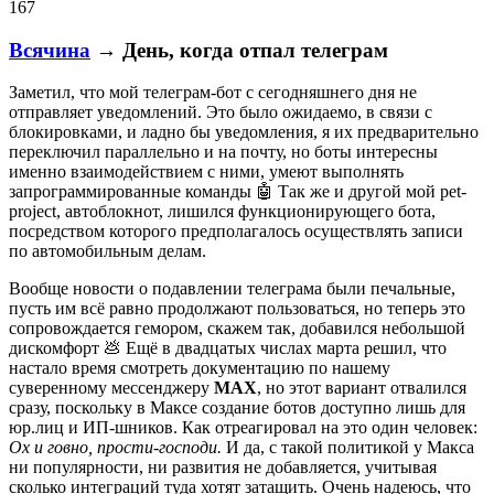
167
Всячина
→ День, когда отпал телеграм
Заметил, что мой телеграм-бот с сегодняшнего дня не
отправляет уведомлений. Это было ожидаемо, в связи с
блокировками, и ладно бы уведомления, я их предварительно
переключил параллельно и на почту, но боты интересны
именно взаимодействием с ними, умеют выполнять
запрограммированные команды 🤖 Так же и другой мой pet-
project, автоблокнот, лишился функционирующего бота,
посредством которого предполагалось осуществлять записи
по автомобильным делам.
Вообще новости о подавлении телеграма были печальные,
пусть им всё равно продолжают пользоваться, но теперь это
сопровождается гемором, скажем так, добавился небольшой
дискомфорт 💩 Ещё в двадцатых числах марта решил, что
настало время смотреть документацию по нашему
суверенному мессенджеру
MAX
, но этот вариант отвалился
сразу, поскольку в Максе создание ботов доступно лишь для
юр.лиц и ИП-шников. Как отреагировал на это один человек:
Ох и говно, прости-господи.
И да, с такой политикой у Макса
ни популярности, ни развития не добавляется, учитывая
сколько интеграций туда хотят затащить. Очень надеюсь, что