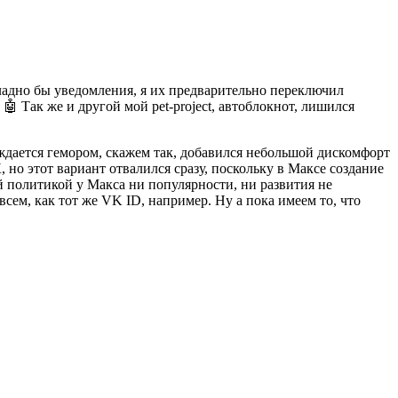
 ладно бы уведомления, я их предварительно переключил
 Так же и другой мой pet-project, автоблокнот, лишился
ждается гемором, скажем так, добавился небольшой дискомфорт
X
, но этот вариант отвалился сразу, поскольку в Максе создание
й политикой у Макса ни популярности, ни развития не
всем, как тот же VK ID, например. Ну а пока имеем то, что