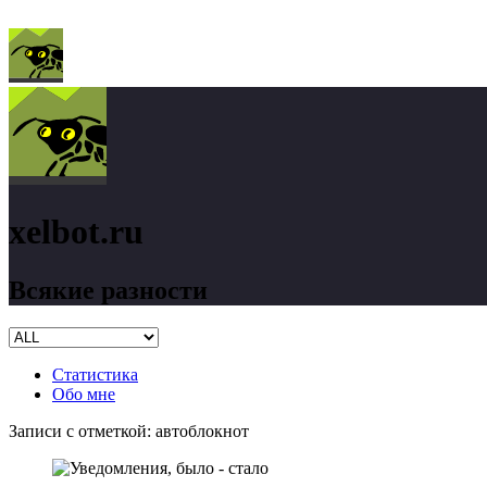
xelbot.ru
Всякие разности
Статистика
Обо мне
Записи с отметкой:
автоблокнот
xelbot.ru