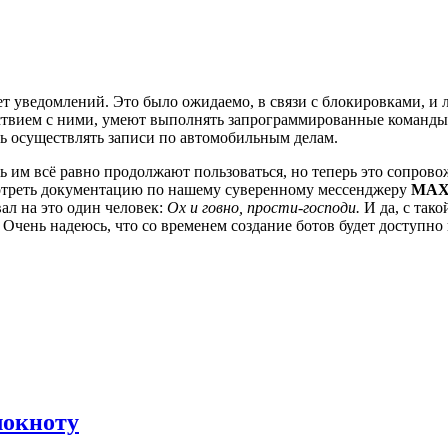
яет уведомлений. Это было ожидаемо, в связи с блокировками, и
твием с ними, умеют выполнять запрограммированные команды 🤖
ь осуществлять записи по автомобильным делам.
 им всё равно продолжают пользоваться, но теперь это сопрово
смотреть документацию по нашему суверенному мессенджеру
MA
ал на это один человек:
Ох и говно, прости-господи.
И да, с тако
 Очень надеюсь, что со временем создание ботов будет доступно 
локноту