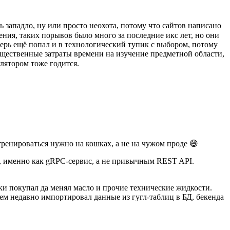
ь западло, ну или просто неохота, потому что сайтов написано
ния, таких порывов было много за последние икс лет, но они
еперь ещё попал и в технологический тупик с выбором, потому
ущественные затраты времени на изучение предметной области,
улятором тоже годится.
 тренироваться нужно на кошках, а не на чужом проде 😄
ке, именно как gRPC-сервис, а не привычным REST API.
ки покупал да менял масло и прочие технические жидкости.
сем недавно импортировал данные из гугл-таблиц в БД, бекенда