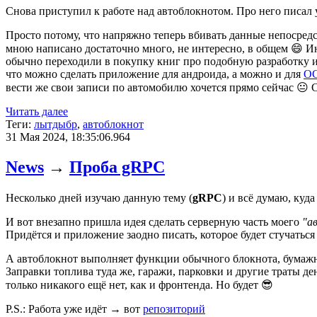
Снова приступил к работе над автоблокнотом. Про него писал
Просто потому, что напряжно теперь вбивать данные непосредст
мною написано достаточно много, не интересно, в общем 😄 И
обычно переходили в покупку книг про подобную разработку
что можно сделать приложение для андроида, а можно и для
ОС
вести же свои записи по автомобилю хочется прямо сейчас 😐 С 
Читать далее
Теги:
лытдыбр
,
автоблокнот
31 Мая 2024, 18:35:06.964
News
→
Проба gRPC
Несколько дней изучаю данную тему (
gRPC
) и всё думаю, куд
И вот внезапно пришла идея сделать серверную часть моего
"а
Придётся и приложение заодно писать, которое будет стучаться 
А автоблокнот выполняет функции обычного блокнота, бумажно
Заправки топлива туда же, гаражи, парковки и другие траты де
только никакого ещё нет, как и фронтенда. Но будет 😎
P.S.: Работа уже идёт → вот
репозиторий