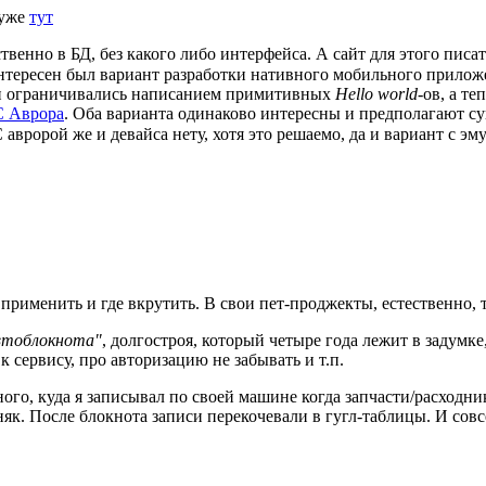
 уже
тут
венно в БД, без какого либо интерфейса. А сайт для этого писат
нтересен был вариант разработки нативного мобильного приложе
 и ограничивались написанием примитивных
Hello world
-ов, а т
 Аврора
. Оба варианта одинаково интересны и предполагают с
авророй же и девайса нету, хотя это решаемо, да и вариант с эм
а применить и где вкрутить. В свои пет-проджекты, естественно,
втоблокнота"
, долгостроя, который четыре года лежит в задум
к сервису, про авторизацию не забывать и т.п.
го, куда я записывал по своей машине когда запчасти/расходни
няк. После блокнота записи перекочевали в гугл-таблицы. И сов