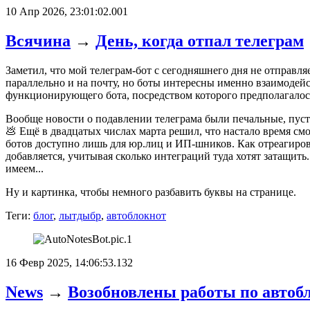
10 Апр 2026, 23:01:02.001
Всячина
→
День, когда отпал телеграм
Заметил, что мой телеграм-бот с сегодняшнего дня не отправл
параллельно и на почту, но боты интересны именно взаимодейс
функционирующего бота, посредством которого предполагалос
Вообще новости о подавлении телеграма были печальные, пусть
💩 Ещё в двадцатых числах марта решил, что настало время 
ботов доступно лишь для юр.лиц и ИП-шников. Как отреагиров
добавляется, учитывая сколько интеграций туда хотят затащить.
имеем...
Ну и картинка, чтобы немного разбавить буквы на странице.
Теги:
блог
,
лытдыбр
,
автоблокнот
16 Февр 2025, 14:06:53.132
News
→
Возобновлены работы по автоб