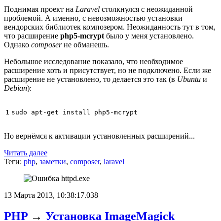
Поднимая проект на
Laravel
столкнулся с неожиданной
проблемой. А именно, с невозможностью установки
вендорских библиотек композером. Неожиданность тут в том,
что расширение
php5-mcrypt
было у меня установлено.
Однако
composer
не обманешь.
Небольшое исследование показало, что необходимое
расширение хоть и присутствует, но не подключено. Если же
расширение не установлено, то делается это так (в
Ubuntu
и
Debian
):
1
Но вернёмся к активации установленных расширений...
Читать далее
Теги:
php
,
заметки
,
composer
,
laravel
13 Марта 2013, 10:38:17.038
PHP
→
Установка ImageMagick