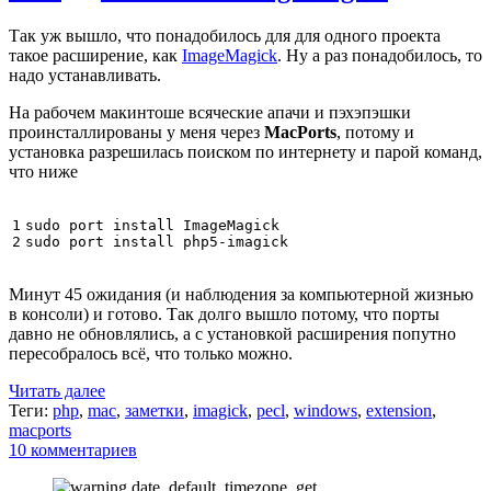
Так уж вышло, что понадобилось для для одного проекта
такое расширение, как
ImageMagick
. Ну а раз понадобилось, то
надо устанавливать.
На рабочем макинтоше всяческие апачи и пэхэпэшки
проинсталлированы у меня через
MacPorts
, потому и
установка разрешилась поиском по интернету и парой команд,
что ниже
1

sudo port install ImageMagick

2
Минут 45 ожидания (и наблюдения за компьютерной жизнью
в консоли) и готово. Так долго вышло потому, что порты
давно не обновлялись, а с установкой расширения попутно
пересобралось всё, что только можно.
Читать далее
Теги:
php
,
mac
,
заметки
,
imagick
,
pecl
,
windows
,
extension
,
macports
10 комментариев