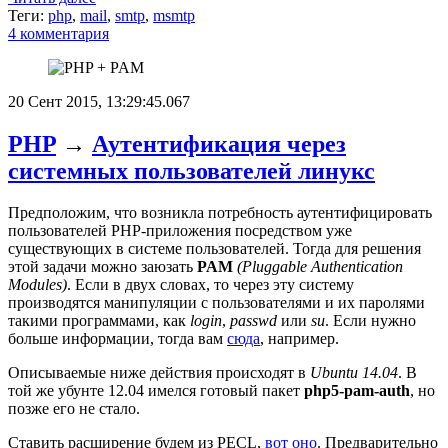
Теги:
php
,
mail
,
smtp
,
msmtp
4 комментария
20 Сент 2015, 13:29:45.067
PHP
→
Аутентификация через
системных пользователей линукс
Предположим, что возникла потребность аутентифицировать
пользователей PHP-приложения посредством уже
существующих в системе пользователей. Тогда для решения
этой задачи можно заюзать
PAM
(Pluggable Authentication
Modules)
. Если в двух словах, то через эту систему
производятся манипуляции с пользователями и их паролями
такими программами, как
login
,
passwd
или
su
. Если нужно
больше информации, тогда вам
сюда
, например.
Описываемые ниже действия происходят в
Ubuntu 14.04
. В
той же убунте 12.04 имелся готовый пакет
php5-pam-auth
, но
позже его не стало.
Ставить расширение будем из PECL,
вот оно
. Предварительно