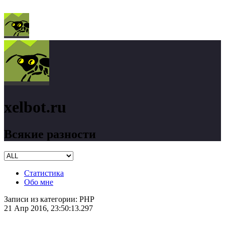
xelbot.ru
Всякие разности
Статистика
Обо мне
Записи из категории:
PHP
21 Апр 2016, 23:50:13.297
xelbot.ru