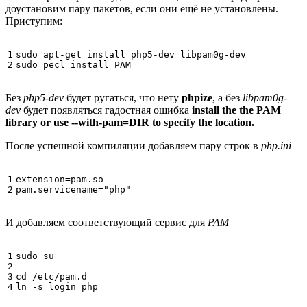
доустановим пару пакетов, если они ещё не установлены.
Приступим:
1

sudo apt-get install php5-dev libpam0g-dev

2
Без
php5-dev
будет ругаться, что нету
phpize
, а без
libpam0g-
dev
будет появляться гадостная ошибка
install the the PAM
library or use --with-pam=DIR to specify the location.
После успешной компиляции добавляем пару строк в
php.ini
1

extension
=
pam.so
2
pam.servicename
=
"php"
И добавляем соответствующий сервис для
PAM
1

sudo su

2

3

cd
 /etc/pam.d

4