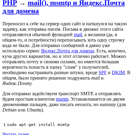
PHP
→
mail(), msmtp и Яндекс.Почта
для домена
Переносил к себе на сервер один сайт и наткнулся на такую
задачку, как отправка писем. Письма в движке этого сайта
отправляются обычной функцией
mail
, а желания (да, в
общем-то, и потребности) переписывать хоть одну строчку
кода не было. Для отправки сообщений я давно уже
использую сервис
Яндекс.Почта для домена
. Есть, конечно,
куча других вариантов, но и этот отлично работает. Можно
отправлять почту и своими силами, но имеется большая
вероятность попасть в папку "спам" у получателей,
необходимо настраивать разные штуки, вроде
SPF
и
DKIM
. В
общем, было принято решение подружить
mail
и
Яндекс.Почту
Для отправки задействуем транспорт SMTP, а отправлять
будем простым клиентом
msmtp
. Устанавливается он двумя
движениями пальцев, даже писать неохота, но напишу (для
Debian
или
Ubuntu
).
1
Читать далее