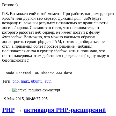
Готово :)
P.S.
Возможен ещё такой момент. При работе, например, через
Apache
или другой веб-сервер, функция
pam_auth
будет
возвращать ложный результат независимо от правильности
логина/пароля. Связано это с тем, что пользователь, от
которого работает веб-сервер, не имеет доступ к файлу
/etc/shadow
. Возможно, что можно каким-то образом
донастроить сервис php для PAM, с этим я разбираться не
стал, а применил более простое решение - добавил
пользователя апача в группу
shadow
, хоть и понимаю, что
почти наверняка этим действием проделал ещё одну дыру в
безопасности :)
1
Теги:
php
,
linux
,
ubuntu
,
auth
19 Мая 2015, 00:48:37.295
PHP
→
активация PHP-расширений