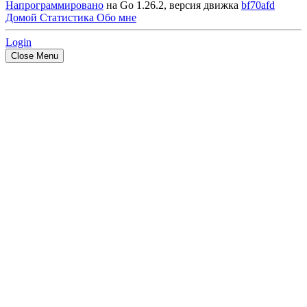
Напрограммировано
на Go 1.26.2, версия движка
bf70afd
Домой
Статистика
Обо мне
Login
Close Menu