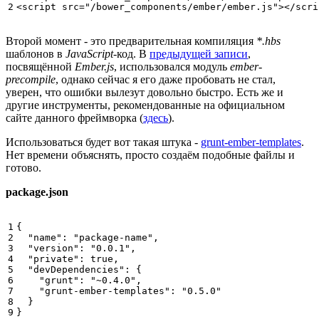
2
<
script
src
=
"/bower_components/ember/ember.js"
></
scri
Второй момент - это предварительная компиляция
*.hbs
шаблонов в
JavaScript
-код. В
предыдущей записи
,
посвящённой
Ember.js
, использовался модуль
ember-
precompile
, однако сейчас я его даже пробовать не стал,
уверен, что ошибки вылезут довольно быстро. Есть же и
другие инструменты, рекомендованные на официальном
сайте данного фреймворка (
здесь
).
Использоваться будет вот такая штука -
grunt-ember-templates
.
Нет времени объяснять, просто создаём подобные файлы и
готово.
package.json
1

{
2

"name"
:
"package-name"
,
3

"version"
:
"0.0.1"
,
4

"private"
:
true
,
5

"devDependencies"
:
{
6

"grunt"
:
"~0.4.0"
,
7

"grunt-ember-templates"
:
"0.5.0"
8

}
9
}