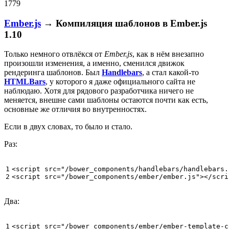
1779
Ember.js
→ Компиляция шаблонов в Ember.js
1.10
Только немного отвлёкся от
Ember.js
, как в нём внезапно
произошли изменения, а именно, сменился движок
рендеринга шаблонов. Был
Handlebars
, а стал какой-то
HTMLBars
, у которого я даже официального сайта не
наблюдаю. Хотя для рядового разработчика ничего не
меняется, внешне сами шаблоны остаются почти как есть,
основные же отличия во внутренностях.
Если в двух словах, то было и стало.
Раз:
1

<
script
src
=
"/bower_components/handlebars/handlebars.
2
<
script
src
=
"/bower_components/ember/ember.js"
></
scri
Два:
1

<
script
src
=
"/bower_components/ember/ember-template-c