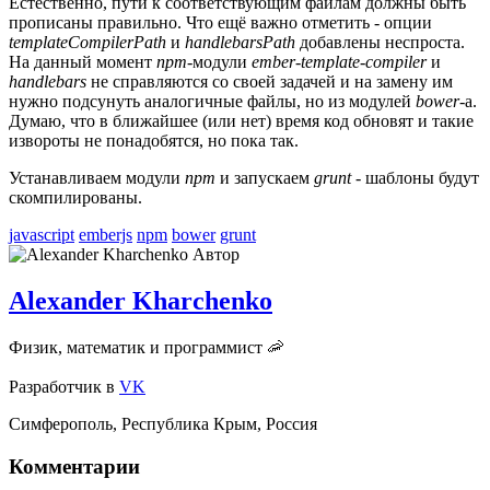
Естественно, пути к соответствующим файлам должны быть
прописаны правильно. Что ещё важно отметить - опции
templateCompilerPath
и
handlebarsPath
добавлены неспроста.
На данный момент
npm
-модули
ember-template-compiler
и
handlebars
не справляются со своей задачей и на замену им
нужно подсунуть аналогичные файлы, но из модулей
bower
-а.
Думаю, что в ближайшее (или нет) время код обновят и такие
извороты не понадобятся, но пока так.
Устанавливаем модули
npm
и запускаем
grunt
- шаблоны будут
скомпилированы.
javascript
emberjs
npm
bower
grunt
Автор
Alexander Kharchenko
Физик, математик и программист 🦐
Разработчик
в
VK
Симферополь
,
Республика Крым
,
Россия
Комментарии