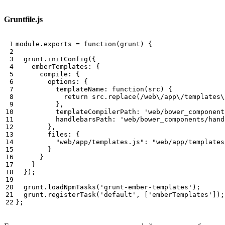
Gruntfile.js
 1

module
.
exports
=
function
(
grunt
)
{
 2

 3

grunt
.
initConfig
({
 4

emberTemplates
:
{
 5

compile
:
{
 6

options
:
{
 7

templateName
:
function
(
src
)
{
 8

return
src
.
replace
(
/web\/app\/templates\
 9

},
10

templateCompilerPath
:
'web/bower_component
11

handlebarsPath
:
'web/bower_components/hand
12

},
13

files
:
{
14

"web/app/templates.js"
:
"web/app/templates
15

}
16

}
17

}
18

});
19

20

grunt
.
loadNpmTasks
(
'grunt-ember-templates'
);
21

grunt
.
registerTask
(
'default'
,
[
'emberTemplates'
]);
22
};