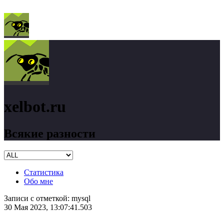
xelbot.ru
Всякие разности
Статистика
Обо мне
Записи с отметкой:
mysql
30 Мая 2023, 13:07:41.503
xelbot.ru