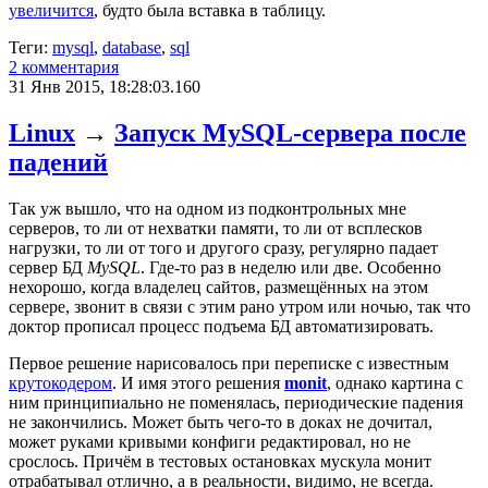
увеличится
, будто была вставка в таблицу.
Теги:
mysql
,
database
,
sql
2 комментария
31 Янв 2015, 18:28:03.160
Linux
→
Запуск MySQL-сервера после
падений
Так уж вышло, что на одном из подконтрольных мне
серверов, то ли от нехватки памяти, то ли от всплесков
нагрузки, то ли от того и другого сразу, регулярно падает
сервер БД
MySQL
. Где-то раз в неделю или две. Особенно
нехорошо, когда владелец сайтов, размещённых на этом
сервере, звонит в связи с этим рано утром или ночью, так что
доктор прописал процесс подъема БД автоматизировать.
Первое решение нарисовалось при переписке с известным
крутокодером
. И имя этого решения
monit
, однако картина с
ним принципиально не поменялась, периодические падения
не закончились. Может быть чего-то в доках не дочитал,
может руками кривыми конфиги редактировал, но не
срослось. Причём в тестовых остановках мускула монит
отрабатывал отлично, а в реальности, видимо, не всегда.