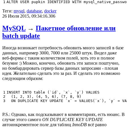
1
ALTER
USER
pupkin
IDENTIFIED
WITH
mysql_native_passwo
Теги:
mysql
,
database
,
docker
26 Июля 2015, 09:34:16.306
MySQL
→
Пакетное обновление или
batch update
Иногда возникает потребность обновить много записей в базе
данных, например 3000, 7000 или 25000 штук. Видел даже
веб-формы с таким количеством полей, хоть это и полное
безумие :) Можно, конечно, обновить эти записи поштучно,
но бомбардировать сервер базы данных запросами - плохая
идея. Желательно сделать это за раз. И сделать это возможно
следующим образом:
1

INSERT
INTO
table
(
`id`
,
`x`
,
`y`
)
VALUES
2

(
1
,
2
,
3
),
(
4
,
5
,
6
),
(
7
,
8
,
9
)
3
ON
DUPLICATE
KEY
UPDATE
`x`
=
VALUES
(
`x`
),
`y`
=
VA
P.S.: Однако, как подсказывают в комментариях, есть нюанс. В
случае этого самого
ON DUPLICATE KEY UPDATE
автоинкрементное поле для таблиц
InnoDB
всё равно