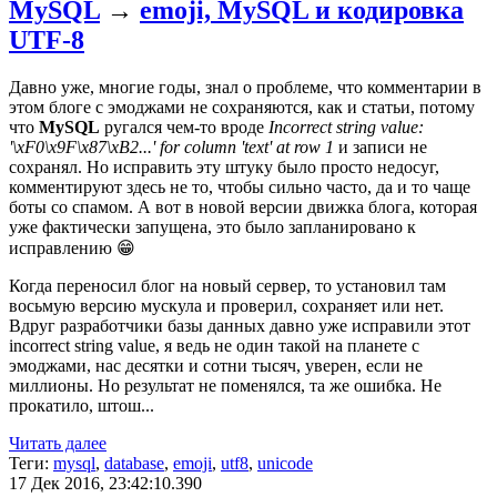
MySQL
→
emoji, MySQL и кодировка
UTF-8
Давно уже, многие годы, знал о проблеме, что комментарии в
этом блоге с эмоджами не сохраняются, как и статьи, потому
что
MySQL
ругался чем-то вроде
Incorrect string value:
'\xF0\x9F\x87\xB2...' for column 'text' at row 1
и записи не
сохранял. Но исправить эту штуку было просто недосуг,
комментируют здесь не то, чтобы сильно часто, да и то чаще
боты со спамом. А вот в новой версии движка блога, которая
уже фактически запущена, это было запланировано к
исправлению 😁
Когда переносил блог на новый сервер, то установил там
восьмую версию мускула и проверил, сохраняет или нет.
Вдруг разработчики базы данных давно уже исправили этот
incorrect string value, я ведь не один такой на планете с
эмоджами, нас десятки и сотни тысяч, уверен, если не
миллионы. Но результат не поменялся, та же ошибка. Не
прокатило, штош...
Читать далее
Теги:
mysql
,
database
,
emoji
,
utf8
,
unicode
17 Дек 2016, 23:42:10.390