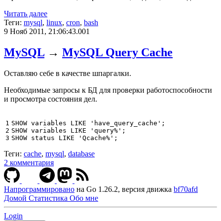
Читать далее
Теги:
mysql
,
linux
,
cron
,
bash
9 Нояб 2011, 21:06:43.001
MySQL
→
MySQL Query Cache
Оставляю себе в качестве шпаргалки.
Необходимые запросы к БД для проверки работоспособности
и просмотра состояния дел.
1

SHOW
variables
LIKE
'have_query_cache'
;
2

SHOW
variables
LIKE
'query%'
;
3
SHOW
status
LIKE
'Qcache%'
;
Теги:
cache
,
mysql
,
database
2 комментария
Напрограммировано
на Go 1.26.2, версия движка
bf70afd
Домой
Статистика
Обо мне
Login