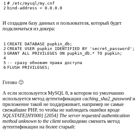
1

# /etc/mysql/my.cnf

2
И создадим базу данных и пользователя, который будет
подключаться из докера:
1

CREATE
DATABASE
pupkin_db
;
2

CREATE
USER
pupkin
IDENTIFIED
BY
'secret_password'
;
3

GRANT
ALL
PRIVILEGES
ON
pupkin_db
.
*
TO
pupkin
;
4

5

-- сразу обновим права доступа
6
FLUSH
PRIVILEGES
;
Готово 🙂
А если используется MySQL 8, в котором по умолчанию
используется метод аутентификации
caching_sha2_password
и
приложение такой не поддерживает, например не самые
свежайшие PHP, то чтобы не наблюдать ошибки вроде
SQLSTATE[HY000] [2054] The server requested authentication
method unknown to the client
необходимо сменить метод
аутентификации на более старый: