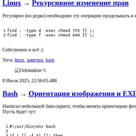
Linux
→
Рекурсивное изменение прав
Регулярно (но редко) необходимо эту операцию проделывать и к
1
find
.
-type
d
-exec
chmod
755
{}
\;
2
find
.
-type
f
-exec
chmod
644
{}
\;
Собственно и всё :)
Теги:
linux
,
заметки
,
bash
8 Июля 2025, 22:56:05.488
Bash
→
Ориентация изображения и EX
Написал небольшой баш-скрипт, чтобы менять ориентацию фото
Пусть будет тут:
 1

#!/usr/bin/env bash
 2

 3

if
 ! 
[[
 -f 
$1
]]
;
then