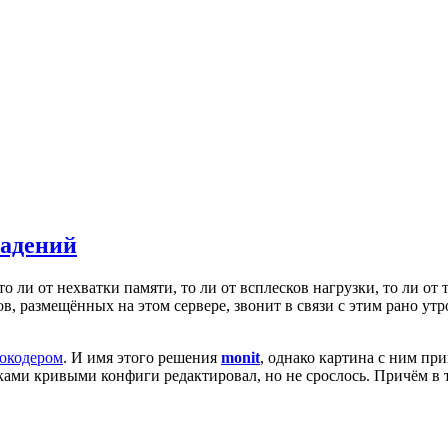
падений
 ли от нехватки памяти, то ли от всплесков нагрузки, то ли от т
ов, размещённых на этом сервере, звонит в связи с этим рано ут
окодером
. И имя этого решения
monit
, однако картина с ним пр
уками кривыми конфиги редактировал, но не срослось. Причём в 