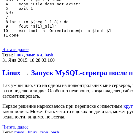
 4

echo
"File does not exist"
 5

exit
1
 6

fi
 7

 8

for
 i in 
$(
seq 
1
1
8
)
;
do
 9

fout
=
"
${
i
}
_
${
1
}
"
10

    exiftool -n -Orientation
=
$i
 -o 
$fout
$1
11
done
Читать далее
Теги:
linux
,
заметки
,
bash
31 Янв 2015, 18:28:03.160
Linux
→
Запуск MySQL-сервера после 
Так уж вышло, что на одном из подконтрольных мне серверов, то
раз в неделю или две. Особенно нехорошо, когда владелец сайт
автоматизировать.
Первое решение нарисовалось при переписке с известным
крут
закончились. Может быть чего-то в доках не дочитал, может р
реальности, видимо, не всегда.
Читать далее
Теги:
mysql
,
linux
,
cron
,
bash