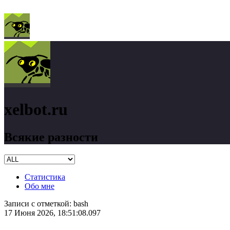
xelbot.ru
Всякие разности
Статистика
Обо мне
Записи с отметкой:
bash
17 Июня 2026, 18:51:08.097
xelbot.ru