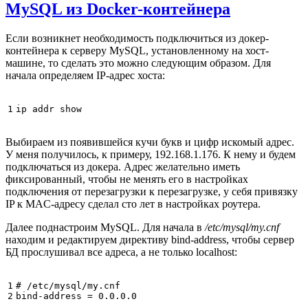
MySQL из Docker-контейнера
Если возникнет необходимость подключиться из докер-
контейнера к серверу MySQL, установленному на хост-
машине, то сделать это можно следующим образом. Для
начала определяем IP-адрес хоста:
1
Выбираем из появившейся кучи букв и цифр искомый адрес.
У меня получилось, к примеру, 192.168.1.176. К нему и будем
подключаться из докера. Адрес желательно иметь
фиксированный, чтобы не менять его в настройках
подключения от перезагрузки к перезагрузке, у себя привязку
IP к MAC-адресу сделал сто лет в настройках роутера.
Далее поднастроим MySQL. Для начала в
/etc/mysql/my.cnf
находим и редактируем директиву bind-address, чтобы сервер
БД прослушивал все адреса, а не только localhost:
1

# /etc/mysql/my.cnf

2