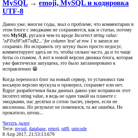
MySQL
→
emoji, MySQL и кодировка
UTF-8
Давно уже, многие годы, знал о проблеме, что комментарии в
этом блоге с эмоджами не сохраняются, как и статьи, потому
что
MySQL
ругался чем-то вроде
Incorrect string value:
'\xF0\x9F\x87\xB2...' for column 'text' at row 1
и записи не
сохранял. Но исправить эту штуку было просто недосуг,
комментируют здесь не то, чтобы сильно часто, да и то чаще
боты со спамом. А вот в новой версии движка блога, которая
уже фактически запущена, это было запланировано к
исправлению 😁
Когда переносил блог на новый сервер, то установил там
восьмую версию мускула и проверил, сохраняет или нет.
Вдруг разработчики базы данных давно уже исправили этот
incorrect string value, я ведь не один такой на планете с
эмоджами, нас десятки и сотни тысяч, уверен, если не
миллионы. Но результат не поменялся, та же ошибка. Не
прокатило, штош...
Читать далее
Теги:
mysql
,
database
,
emoji
,
utf8
,
unicode
8 Апр 2017, 21:53:13.679