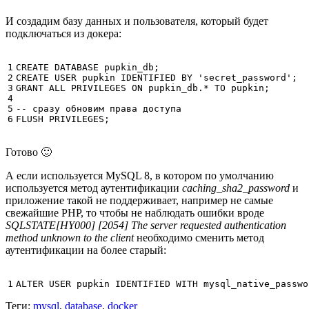
И создадим базу данных и пользователя, который будет
подключаться из докера:
1

CREATE
DATABASE
pupkin_db
;
2

CREATE
USER
pupkin
IDENTIFIED
BY
'secret_password'
;
3

GRANT
ALL
PRIVILEGES
ON
pupkin_db
.
*
TO
pupkin
;
4

5

-- сразу обновим права доступа
6
FLUSH
PRIVILEGES
;
Готово 🙂
А если используется MySQL 8, в котором по умолчанию
используется метод аутентификации
caching_sha2_password
и
приложение такой не поддерживает, например не самые
свежайшие PHP, то чтобы не наблюдать ошибки вроде
SQLSTATE[HY000] [2054] The server requested authentication
method unknown to the client
необходимо сменить метод
аутентификации на более старый:
1
ALTER
USER
pupkin
IDENTIFIED
WITH
mysql_native_passwo
Теги:
mysql
,
database
,
docker