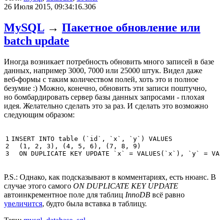
26 Июля 2015, 09:34:16.306
MySQL
→
Пакетное обновление или
batch update
Иногда возникает потребность обновить много записей в базе
данных, например 3000, 7000 или 25000 штук. Видел даже
веб-формы с таким количеством полей, хоть это и полное
безумие :) Можно, конечно, обновить эти записи поштучно,
но бомбардировать сервер базы данных запросами - плохая
идея. Желательно сделать это за раз. И сделать это возможно
следующим образом:
1

INSERT
INTO
table
(
`id`
,
`x`
,
`y`
)
VALUES
2

(
1
,
2
,
3
),
(
4
,
5
,
6
),
(
7
,
8
,
9
)
3
ON
DUPLICATE
KEY
UPDATE
`x`
=
VALUES
(
`x`
),
`y`
=
VA
P.S.: Однако, как подсказывают в комментариях, есть нюанс. В
случае этого самого
ON DUPLICATE KEY UPDATE
автоинкрементное поле для таблиц
InnoDB
всё равно
увеличится
, будто была вставка в таблицу.