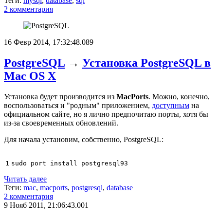
Теги:
mysql
,
database
,
sql
2 комментария
16 Февр 2014, 17:32:48.089
PostgreSQL
→
Установка PostgreSQL в
Mac OS X
Установка будет производится из
MacPorts
. Можно, конечно,
воспользоваться и "родным" приложением,
доступным
на
официальном сайте, но я лично предпочитаю порты, хотя бы
из-за своевременных обновлений.
Для начала установим, собственно, PostgreSQL:
1
Читать далее
Теги:
mac
,
macports
,
postgresql
,
database
2 комментария
9 Нояб 2011, 21:06:43.001