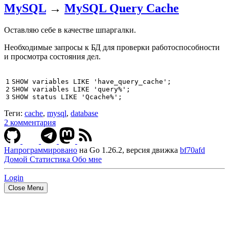
MySQL
→
MySQL Query Cache
Оставляю себе в качестве шпаргалки.
Необходимые запросы к БД для проверки работоспособности
и просмотра состояния дел.
1

SHOW
variables
LIKE
'have_query_cache'
;
2

SHOW
variables
LIKE
'query%'
;
3
SHOW
status
LIKE
'Qcache%'
;
Теги:
cache
,
mysql
,
database
2 комментария
Напрограммировано
на Go 1.26.2, версия движка
bf70afd
Домой
Статистика
Обо мне
Login
Close Menu