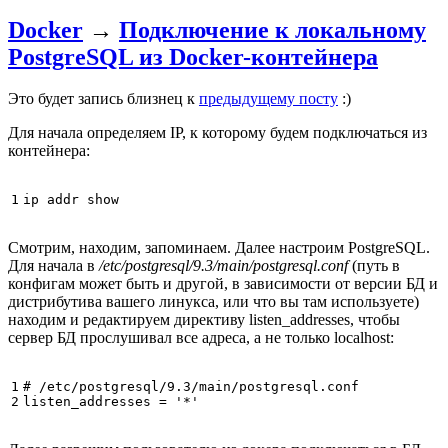
Docker
→
Подключение к локальному
PostgreSQL из Docker-контейнера
Это будет запись близнец к
предыдущему посту
:)
Для начала определяем IP, к которому будем подключаться из
контейнера:
1
Смотрим, находим, запоминаем. Далее настроим PostgreSQL.
Для начала в
/etc/postgresql/9.3/main/postgresql.conf
(путь в
конфигам может быть и другой, в зависимости от версии БД и
дистрибутива вашего линукса, или что вы там используете)
находим и редактируем директиву listen_addresses, чтобы
сервер БД прослушивал все адреса, а не только localhost:
1

# /etc/postgresql/9.3/main/postgresql.conf

2