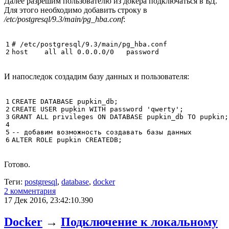
Далее разрешим пользователю из докера подключаться в БД.
Для этого необходимо добавить строку в
/etc/postgresql/9.3/main/pg_hba.conf
:
1

# /etc/postgresql/9.3/main/pg_hba.conf

2
И напоследок создадим базу данных и пользователя:
1

CREATE
DATABASE
pupkin_db
;
2

CREATE
USER
pupkin
WITH
password
'qwerty'
;
3

GRANT
ALL
privileges
ON
DATABASE
pupkin_db
TO
pupkin
;
4

5

-- добавим возможность создавать базы данных
6
ALTER
ROLE
pupkin
CREATEDB
;
Готово.
Теги:
postgresql
,
database
,
docker
2 комментария
17 Дек 2016, 23:42:10.390
Docker
→
Подключение к локальному