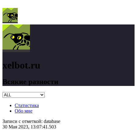
xelbot.ru
Всякие разности
Статистика
Обо мне
Записи с отметкой:
database
30 Мая 2023, 13:07:41.503
xelbot.ru