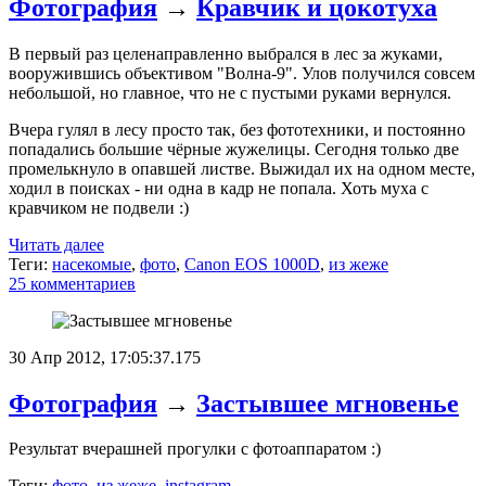
Фотография
→
Кравчик и цокотуха
В первый раз целенаправленно выбрался в лес за жуками,
вооружившись объективом "Волна-9". Улов получился совсем
небольшой, но главное, что не с пустыми руками вернулся.
Вчера гулял в лесу просто так, без фототехники, и постоянно
попадались большие чёрные жужелицы. Сегодня только две
промелькнуло в опавшей листве. Выжидал их на одном месте,
ходил в поисках - ни одна в кадр не попала. Хоть муха с
кравчиком не подвели :)
Читать далее
Теги:
насекомые
,
фото
,
Canon EOS 1000D
,
из жеже
25 комментариев
30 Апр 2012, 17:05:37.175
Фотография
→
Застывшее мгновенье
Результат вчерашней прогулки с фотоаппаратом :)
Теги:
фото
,
из жеже
,
instagram