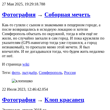
27 Мая 2025, 19:29:18.788
Фотография
→
Соборная мечеть
Как-то гуляли с сыном и знакомыми в пещерном городе, а
после возвращались в исходную локацию и хотели
Симферополь объехать по окружной, тогда в нём ещё не
жили, но случайно заехали в сам город. И пока кружляли по
указателям (GPS-навигатор тогда уже глушился, а город
незнакомый), то проехали мимо этой мечети. Я был
впечатлён. И не догадывался тогда, что будем жить недалеко
от неё.
И страница
wiki
Теги:
фото
,
лытдыбр
,
Симферополь
,
Россия
22 Июля 2023, 12:46:42.054
Фотография
→
Клоп красавец
Энергодар, август 2018-го