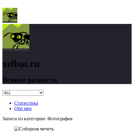
xelbot.ru
Всякие разности
Статистика
Обо мне
Записи из категории:
Фотография
xelbot.ru