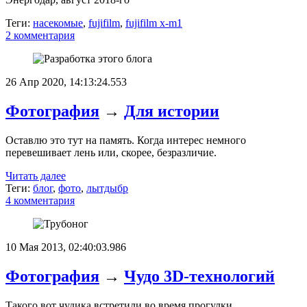
Теги:
насекомые
,
fujifilm
,
fujifilm x-m1
2 комментария
26 Апр 2020, 14:13:24.553
Фотография
→
Для истории
Оставлю это тут на память. Когда интерес немного
перевешивает лень или, скорее, безразличие.
Читать далее
Теги:
блог
,
фото
,
лытдыбр
4 комментария
10 Мая 2013, 02:40:03.986
Фотография
→
Чудо 3D-технологий
Такого вот чудика встретили во время прогулки.