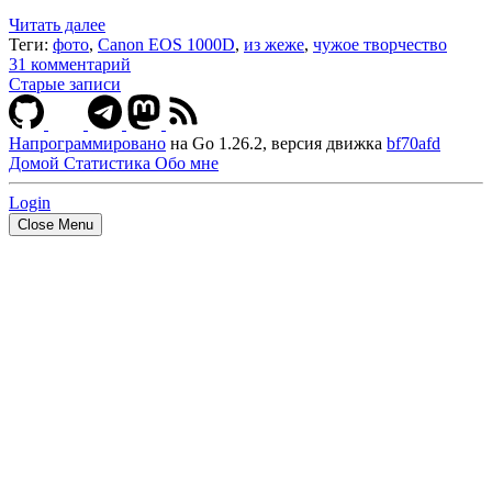
Читать далее
Теги:
фото
,
Canon EOS 1000D
,
из жеже
,
чужое творчество
31 комментарий
Старые записи
Напрограммировано
на Go 1.26.2, версия движка
bf70afd
Домой
Статистика
Обо мне
Login
Close Menu