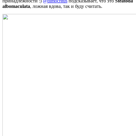
принадлежности :)
@dimocritus
подсказывает, что это
Steatoda
albomaculata
, ложная вдова, так и буду считать.