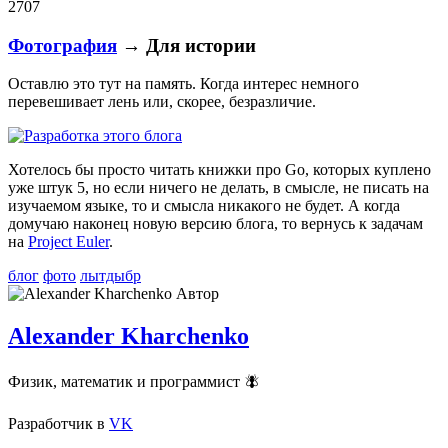
2707
Фотография
→ Для истории
Оставлю это тут на память. Когда интерес немного
перевешивает лень или, скорее, безразличие.
Хотелось бы просто читать книжки про Go, которых куплено
уже штук 5, но если ничего не делать, в смысле, не писать на
изучаемом языке, то и смысла никакого не будет. А когда
домучаю наконец новую версию блога, то вернусь к задачам
на
Project Euler
.
блог
фото
лытдыбр
Автор
Alexander Kharchenko
Физик, математик и программист 🪰
Разработчик
в
VK