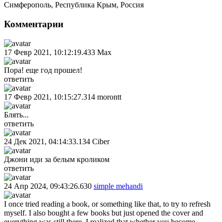
Симферополь
,
Республика Крым
,
Россия
Комментарии
17 Февр 2021, 10:12:19.433
Max
Пора! еще год прошел!
ответить
17 Февр 2021, 10:15:27.314
morontt
Блять...
ответить
24 Дек 2021, 04:14:33.134
Сiber
Джони иди за белым кроликом
ответить
24 Апр 2024, 09:43:26.630
simple mehandi
I once tried reading a book, or something like that, to try to refresh
myself. I also bought a few books but just opened the cover and
everything was still there. I realized that whether you become