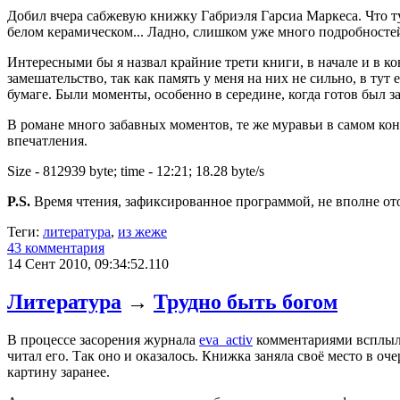
Добил вчера сабжевую книжку Габриэля Гарсиа Маркеса. Что ту
белом керамическом... Ладно, слишком уже много подробностей.
Интересными бы я назвал крайние трети книги, в начале и в ко
замешательство, так как память у меня на них не сильно, в тут
бумаге. Были моменты, особенно в середине, когда готов был з
В романе много забавных моментов, те же муравьи в самом конц
впечатления.
Size - 812939 byte; time - 12:21; 18.28 byte/s
P.S.
Время чтения, зафиксированное программой, не вполне отоб
Теги:
литература
,
из жеже
43 комментария
14 Сент 2010, 09:34:52.110
Литература
→
Трудно быть богом
В процессе засорения журнала
eva_activ
комментариями всплыл
читал его. Так оно и оказалось. Книжка заняла своё место в оче
картину заранее.