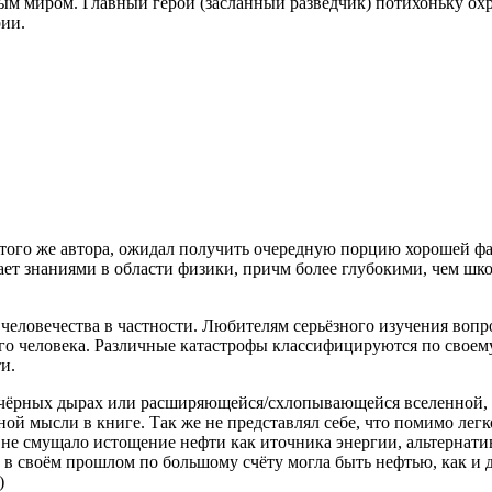
ным миром. Главный герой (засланный разведчик) потихоньку охр
рии.
того же автора, ожидал получить очередную порцию хорошей фан
адает знаниями в области физики, причм более глубокими, чем ш
 человечества в частности. Любителям серьёзного изучения воп
го человека. Различные катастрофы классифицируются по своему
и.
о чёрных дырах или расширяющейся/схлопывающейся вселенной, н
вной мысли в книге. Так же не представлял себе, что помимо ле
я не смущало истощение нефти как иточника энергии, альтернатив
 своём прошлом по большому счёту могла быть нефтью, как и д
)