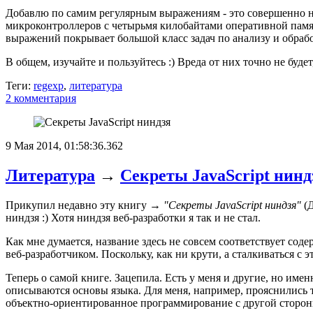
Добавлю по самим регулярным выражениям - это совершенно не
микроконтроллеров с четырьмя килобайтами оперативной памяти,
выражений покрывает большой класс задач по анализу и обраб
В общем, изучайте и пользуйтесь :) Вреда от них точно не будет
Теги:
regexp
,
литература
2 комментария
9 Мая 2014, 01:58:36.362
Литература
→
Секреты JavaScript нинд
Прикупил недавно эту книгу →
"Секреты JavaScript ниндзя"
(Д
ниндзя :) Хотя ниндзя веб-разработки я так и не стал.
Как мне думается, название здесь не совсем соответствует со
веб-разработчиком. Поскольку, как ни крути, а сталкиваться с
Теперь о самой книге. Зацепила. Есть у меня и другие, но имен
описываются основы языка. Для меня, например, прояснились
объектно-ориентированное программирование с другой стороны