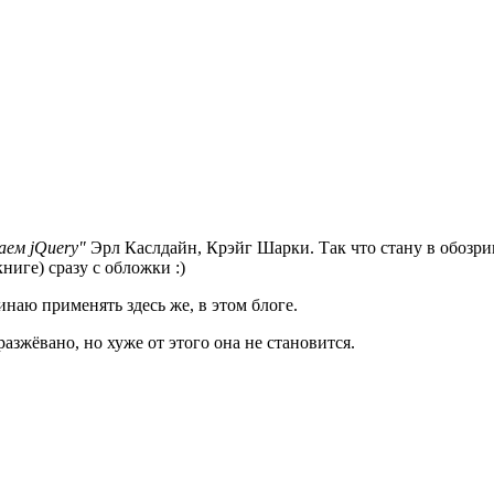
аем jQuery"
Эрл Каслдайн, Крэйг Шарки. Так что стану в обозри
ниге) сразу с обложки :)
инаю применять здесь же, в этом блоге.
азжёвано, но хуже от этого она не становится.