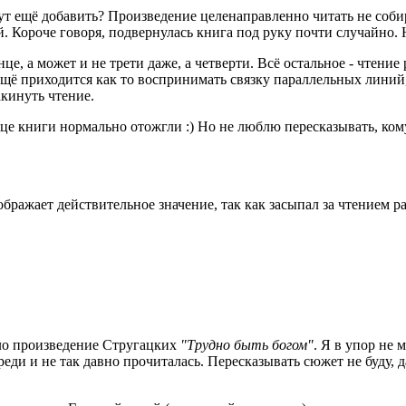
т ещё добавить? Произведение целенаправленно читать не собира
 Короче говоря, подвернулась книга под руку почти случайно. Н
нце, а может и не трети даже, а четверти. Всё остальное - чтен
 ещё приходится как то воспринимать связку параллельных линий,
акинуть чтение.
е книги нормально отожгли :) Но не люблю пересказывать, кому 
ражает действительное значение, так как засыпал за чтением ра
о произведение Стругацких
"Трудно быть богом"
. Я в упор не 
реди и не так давно прочиталась. Пересказывать сюжет не буду, да