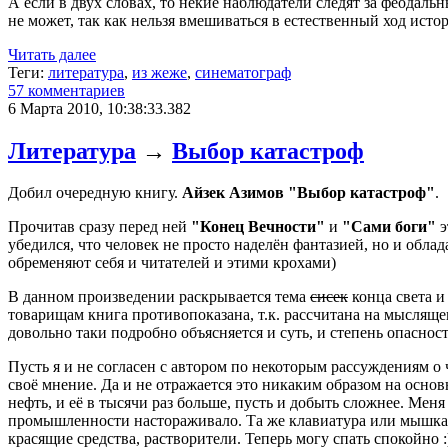
А если в двух словах, то некие наблюдатели следят за феодаль
не может, так как нельзя вмешиваться в естественный ход исто
Читать далее
Теги:
литература
,
из жеже
,
синематограф
57 комментариев
6 Марта 2010, 10:38:33.382
Литература
→
Выбор катастроф
Добил очередную книгу.
Айзек Азимов "Выбор катастроф"
.
Прочитав сразу перед ней
"Конец Вечности"
и
"Сами боги"
э
убедился, что человек не просто наделён фантазией, но и обл
обременяют себя и читателей и этими крохами)
В данном произведении раскрывается тема
сисек
конца света и
товарищам книга противопоказана, т.к. рассчитана на мысляще
довольно таки подробно объясняется и суть, и степень опасност
Пусть я и не согласен с автором по некоторым рассуждениям 
своё мнение. Да и не отражается это никаким образом на осно
нефть, и её в тысячи раз больше, пусть и добыть сложнее. Мен
промышленности настораживало. Та же клавиатура или мышка в
красящие средства, растворители. Теперь могу спать спокойно :