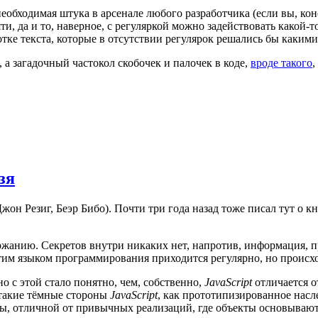
обходимая штука в арсенале любого разработчика (если вы, кон
 да и то, наверное, с регуляркой можно задействовать какой-то
отке текста, которые в отсутствии регулярок решались бы каки
, а загадочный частокол скобочек и палочек в коде,
вроде такого
,
зя
жон Резиг, Беэр Бибо). Почти три года назад тоже писал тут о к
держанию. Секретов внутри никаких нет, напротив, информация, 
 этим языком программирования приходится регулярно, но происх
но с этой стало понятно, чем, собственно,
JavaScript
отличается о
 такие тёмные стороны
JavaScript
, как прототипизированное насл
, отличной от привычных реализаций, где объекты основываютс