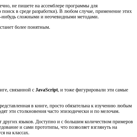
ечно, не пишете на ассемблере программы для
 поиск в среде разработки). В любом случае, применение этих
ми-нибудь сложными и неочевидными методами.
 станет более понятным.
ниге, связанной с
JavaScript
, и тоже фигурировали эти самые
представленная в книге, просто обязательна к изучению любым
одят эти столкновения часто эпизодически и по мелочам.
т других языков. Доступно и с большим количеством примеров
едование и сами прототипы, что позволяет взглянуть на
я на классах.