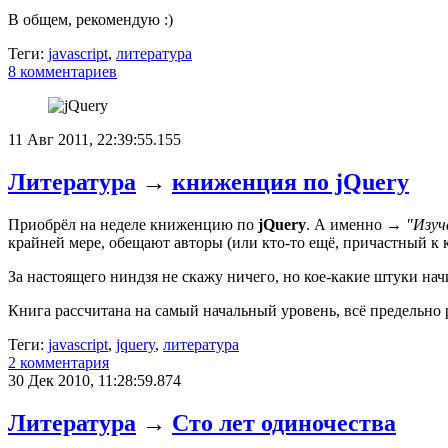
В общем, рекомендую :)
Теги:
javascript
,
литература
8 комментариев
11 Авг 2011, 22:39:55.155
Литература
→
книженция по jQuery
Приобрёл на неделе книженцию по
jQuery
. А именно →
"Изуч
крайней мере, обещают авторы (или кто-то ещё, причастный к к
За настоящего ниндзя не скажу ничего, но кое-какие штуки нач
Книга рассчитана на самый начальный уровень, всё предельно р
Теги:
javascript
,
jquery
,
литература
2 комментария
30 Дек 2010, 11:28:59.874
Литература
→
Сто лет одиночества