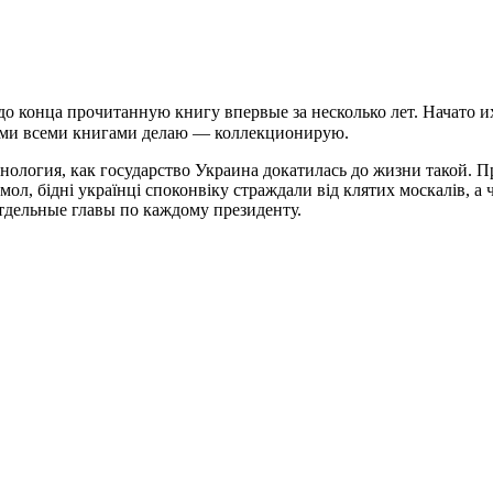
до конца прочитанную книгу впервые за несколько лет. Начато и
этими всеми книгами делаю — коллекционирую.
онология, как государство Украина докатилась до жизни такой. 
мол, бідні українці споконвіку страждали від клятих москалів, 
тдельные главы по каждому президенту.