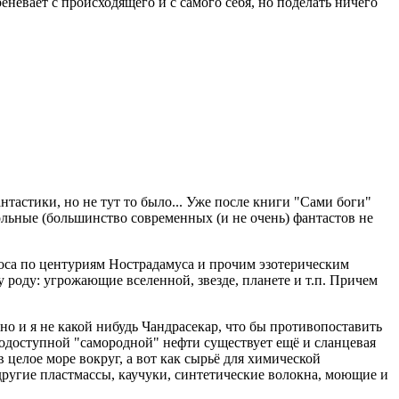
еневает с происходящего и с самого себя, но поделать ничего
тастики, но не тут то было... Уже после книги "Сами боги"
кольные (большинство современных (и не очень) фантастов не
роса по центуриям Нострадамуса и прочим эзотерическим
 роду: угрожающие вселенной, звезде, планете и т.п. Причем
о и я не какой нибудь Чандрасекар, что бы противопоставить
гкодоступной "самородной" нефти существует ещё и сланцевая
 целое море вокруг, а вот как сырьё для химической
ругие пластмассы, каучуки, синтетические волокна, моющие и