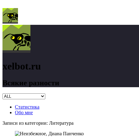
xelbot.ru
Всякие разности
Статистика
Обо мне
Записи из категории:
Литература
xelbot.ru