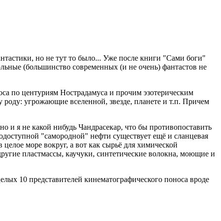
тастики, но не тут то было... Уже после книги "Сами боги"
кольные (большинство современных (и не очень) фантастов не
роса по центуриям Нострадамуса и прочим эзотерическим
 роду: угрожающие вселенной, звезде, планете и т.п. Причем
о и я не какой нибудь Чандрасекар, что бы противопоставить
гкодоступной "самородной" нефти существует ещё и сланцевая
 целое море вокруг, а вот как сырьё для химической
ругие пластмассы, каучуки, синтетические волокна, моющие и
р целых 10 представителей кинематографического поноса вроде