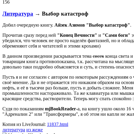
156
Литература
→ Выбор катастроф
Добил очередную книгу.
Айзек Азимов "Выбор катастроф"
.
Прочитав сразу перед ней
"Конец Вечности"
и
"Сами боги"
э
убедился, что человек не просто наделён фантазией, но и обл
обременяют себя и читателей и этими крохами)
В данном произведении раскрывается тема
сисек
конца света и
товарищам книга противопоказана, т.к. рассчитана на мысляще
довольно таки подробно объясняется и суть, и степень опасност
Пусть я и не согласен с автором по некоторым рассуждениям 
своё мнение. Да и не отражается это никаким образом на осно
нефть, и её в тысячи раз больше, пусть и добыть сложнее. Мен
промышленности настораживало. Та же клавиатура или мышка в
красящие средства, растворители. Теперь могу спать спокойно :
Судя по показаниям
mjBookReader
-а, на книгу ушло около 16
"Адреналин 2" или "Трансформеры", я об этом ни капли не жал
Копия из LiveJournal:
11837.html
литература
из жеже