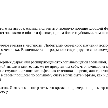
того же автора, ожидал получить очередную порцию хорошей фан
адает знаниями в области физики, причм более глубокими, чем ш
 человечества в частности. Любителям серьёзного изучения воп
го человека. Различные катастрофы классифицируются по своему
и.
о чёрных дырах или расширяющейся/схлопывающейся вселенной, н
вной мысли в книге. Так же не представлял себе, что помимо ле
я не смущало истощение нефти как иточника энергии, альтернатив
 своём прошлом по большому счёту могла быть нефтью, как и д
)
 часов. И хотя я мог потратить это время, например, на просмот
ею (: