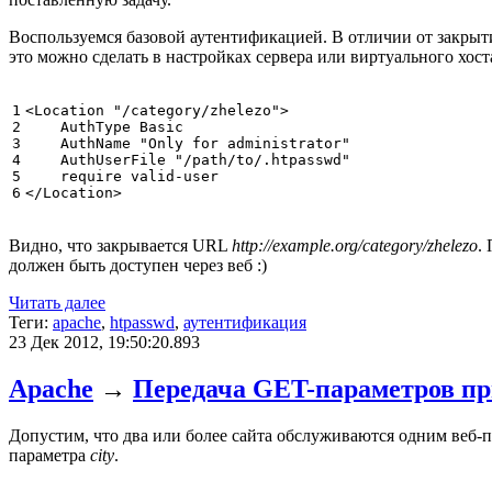
Воспользуемся базовой аутентификацией. В отличии от закрыт
это можно сделать в настройках сервера или виртуального хос
1

<Location
"/category/zhelezo"
>
2

AuthType
 Basic

3

AuthName
"Only for administrator"
4

AuthUserFile
"/path/to/.htpasswd"
5

require
6
</Location>
Видно, что закрывается URL
http://example.org/category/zhelezo
.
должен быть доступен через веб :)
Читать далее
Теги:
apache
,
htpasswd
,
аутентификация
23 Дек 2012, 19:50:20.893
Apache
→
Передача GET-параметров пр
Допустим, что два или более сайта обслуживаются одним веб-п
параметра
city
.