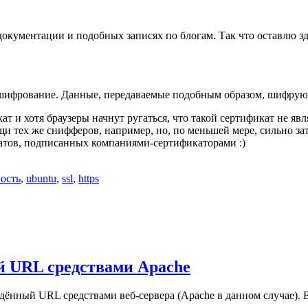
документации и подобных записях по блогам. Так что оставлю зде
ифрование. Данные, передаваемые подобным образом, шифрую
т и хотя браузеры начнут ругаться, что такой сертификат не явл
и тех же снифферов, например, но, по меньшей мере, сильно за
катов, подписанных компаниями-сертификаторами :)
ость
,
ubuntu
,
ssl
,
https
й URL средствами Apache
дённый URL средствами веб-сервера (Apache в данном случае). В