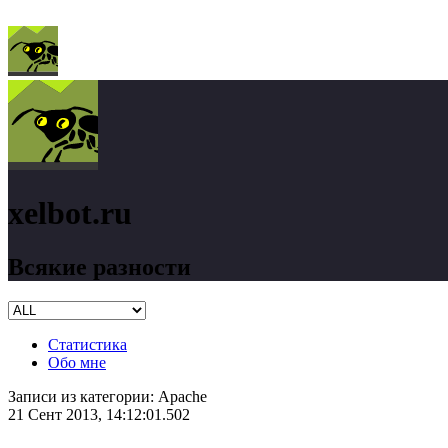
xelbot.ru
Всякие разности
Статистика
Обо мне
Записи из категории:
Apache
21 Сент 2013, 14:12:01.502
xelbot.ru