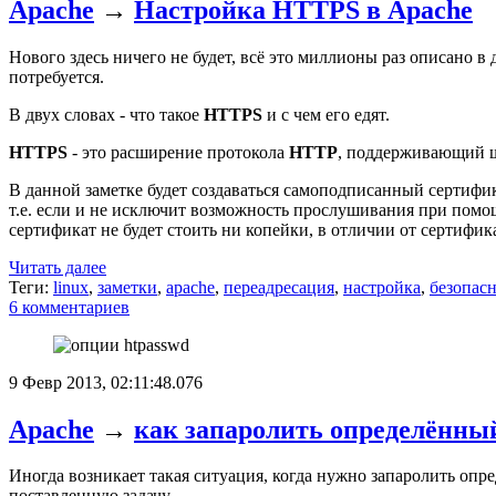
Apache
→
Настройка HTTPS в Apache
Нового здесь ничего не будет, всё это миллионы раз описано в 
потребуется.
В двух словах - что такое
HTTPS
и с чем его едят.
HTTPS
- это расширение протокола
HTTP
, поддерживающий ш
В данной заметке будет создаваться самоподписанный сертифика
т.е. если и не исключит возможность прослушивания при помощ
сертификат не будет стоить ни копейки, в отличии от сертифи
Читать далее
Теги:
linux
,
заметки
,
apache
,
переадресация
,
настройка
,
безопасн
6 комментариев
9 Февр 2013, 02:11:48.076
Apache
→
как запаролить определённы
Иногда возникает такая ситуация, когда нужно запаролить опре
поставленную задачу.