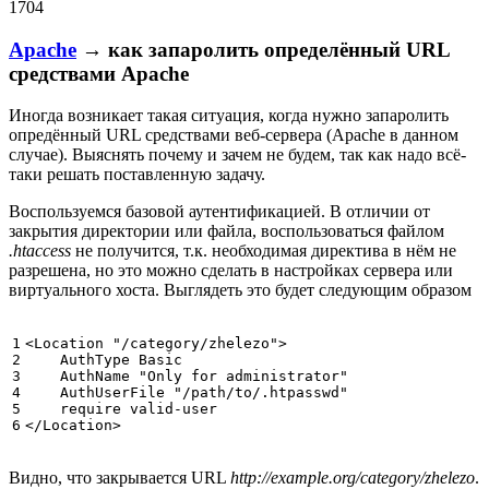
1704
Apache
→ как запаролить определённый URL
средствами Apache
Иногда возникает такая ситуация, когда нужно запаролить
опредённый URL средствами веб-сервера (Apache в данном
случае). Выяснять почему и зачем не будем, так как надо всё-
таки решать поставленную задачу.
Воспользуемся базовой аутентификацией. В отличии от
закрытия директории или файла, воспользоваться файлом
.htaccess
не получится, т.к. необходимая директива в нём не
разрешена, но это можно сделать в настройках сервера или
виртуального хоста. Выглядеть это будет следующим образом
1

<Location
"/category/zhelezo"
>
2

AuthType
 Basic

3

AuthName
"Only for administrator"
4

AuthUserFile
"/path/to/.htpasswd"
5

require
6
</Location>
Видно, что закрывается URL
http://example.org/category/zhelezo
.