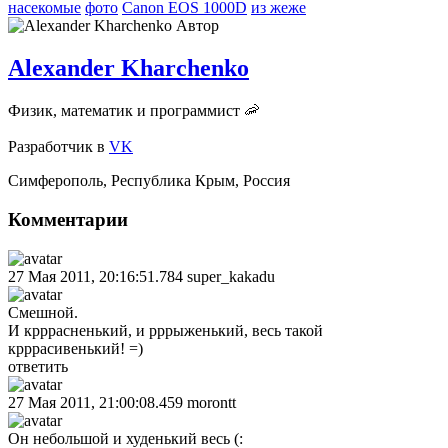
насекомые
фото
Canon EOS 1000D
из жеже
Автор
Alexander Kharchenko
Физик, математик и программист 🦐
Разработчик
в
VK
Симферополь
,
Республика Крым
,
Россия
Комментарии
27 Мая 2011, 20:16:51.784
super_kakadu
Смешной.
И крррасненький, и рррыженький, весь такой
крррасивенький! =)
ответить
27 Мая 2011, 21:00:08.459
morontt
Он небольшой и худенький весь (: