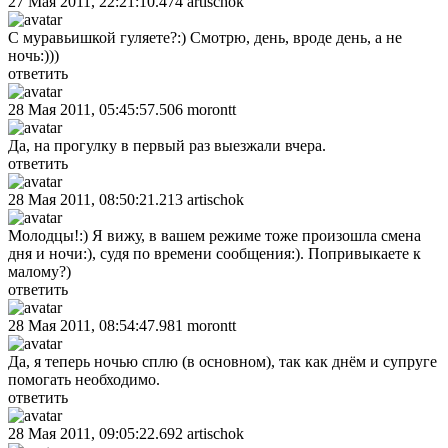
27 Мая 2011, 22:21:10.474
artischok
С муравьишкой гуляете?:) Смотрю, день, вроде день, а не
ночь:)))
ответить
28 Мая 2011, 05:45:57.506
morontt
Да, на прогулку в первый раз выезжали вчера.
ответить
28 Мая 2011, 08:50:21.213
artischok
Молодцы!:) Я вижу, в вашем режиме тоже произошла смена
дня и ночи:), судя по времени сообщения:). Попривыкаете к
малому?)
ответить
28 Мая 2011, 08:54:47.981
morontt
Да, я теперь ночью сплю (в основном), так как днём и супруге
помогать необходимо.
ответить
28 Мая 2011, 09:05:22.692
artischok