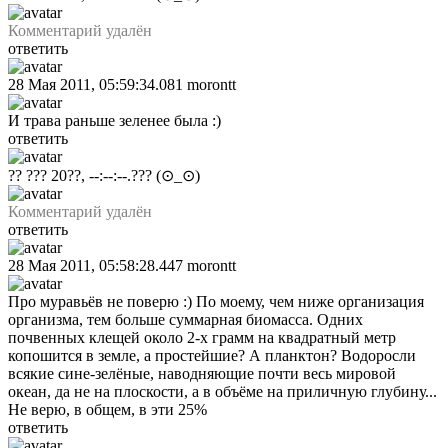
Комментарий удалён
ответить
28 Мая 2011, 05:59:34.081
morontt
И трава раньше зеленее была :)
ответить
?? ??? 20??, --:--:--.???
(⊙_⊙)
Комментарий удалён
ответить
28 Мая 2011, 05:58:28.447
morontt
Про муравьёв не поверю :) По моему, чем ниже организация
организма, тем больше суммарная биомасса. Одних
почвенных клещей около 2-х грамм на квадратный метр
копошится в земле, а простейшие? А планктон? Водоросли
всякие сине-зелёные, наводняющие почти весь мировой
океан, да не на плоскости, а в объёме на приличную глубину...
Не верю, в общем, в эти 25%
ответить