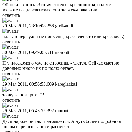
Обновил запись. Это мягкотелка красноногая, она же
мягкотелка деревенская, она же жук-пожарник.
ответить
29 Мая 2011, 23:10:08.256
gudi-gudi
нда... теперь уж и не поймёшь, красавчег это или красавка :)
ответить
30 Мая 2011, 09:49:05.511
morontt
И у насекомого уже не спросишь - улетел. Сейчас смотрю,
довольно много их по полю бегает.
ответить
29 Мая 2011, 00:56:53.609
kareglazka1
то жук-"пожарник"?
ответить
29 Мая 2011, 05:43:52.392
morontt
Да, в народе он так и называется. А чуть более подробно в
новом варианте записи расписал.
ответить