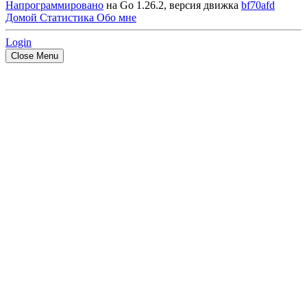
Напрограммировано
на Go 1.26.2, версия движка
bf70afd
Домой
Статистика
Обо мне
Login
Close Menu