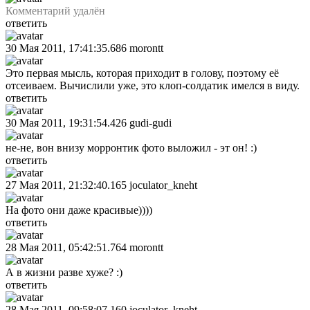
Комментарий удалён
ответить
30 Мая 2011, 17:41:35.686
morontt
Это первая мысль, которая приходит в голову, поэтому её
отсеиваем. Вычислили уже, это клоп-солдатик имелся в виду.
ответить
30 Мая 2011, 19:31:54.426
gudi-gudi
не-не, вон внизу морронтик фото выложил - эт он! :)
ответить
27 Мая 2011, 21:32:40.165
joculator_kneht
На фото они даже красивые))))
ответить
28 Мая 2011, 05:42:51.764
morontt
А в жизни разве хуже? :)
ответить
28 Мая 2011, 09:58:07.160
joculator_kneht