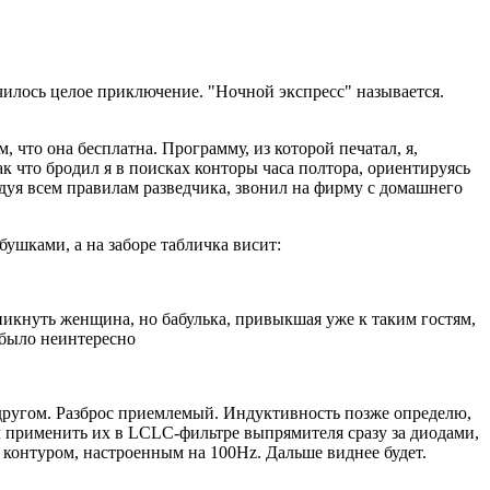
чилось целое приключение. "Ночной экспресс" называется.
, что она бесплатна. Программу, из которой печатал, я,
ак что бродил я в поисках конторы часа полтора, ориентируясь
дуя всем правилам разведчика, звонил на фирму с домашнего
бушками, а на заборе табличка висит:
никнуть женщина, но бабулька, привыкшая уже к таким гостям,
 было неинтересно
 другом. Разброс приемлемый. Индуктивность позже определю,
 применить их в LCLC-фильтре выпрямителя сразу за диодами,
контуром, настроенным на 100Hz. Дальше виднее будет.