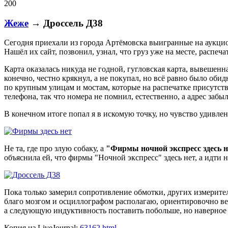
200
Жеже
→ Дроссель Д38
Сегодня приехали из города Артёмовска выигранные на аукц
Нашёл их сайт, позвонил, узнал, что груз уже на месте, распеча
Карта оказалась никуда не годной, гугловская карта, вывешенна
конечно, честно крякнул, а не покупал, но всё равно было оби
по крупным улицам и мостам, которые на распечатке присутст
телефона, так что номера не помнил, естественно, а адрес забыл,
В конечном итоге попал я в искомую точку, но чувство удивлен
Не та, где про злую собаку, а
"Фирмы ночной экспресс здесь н
объяснила ей, что фирмы "Ночной экспресс" здесь нет, а идти 
Пока только замерил сопротивление обмотки, других измерите
благо мозгом и осциллографом располагаю, ориентировочно ве
а следующую индуктивность поставить побольше, но наверное 
Копия из LiveJournal:
63162.html