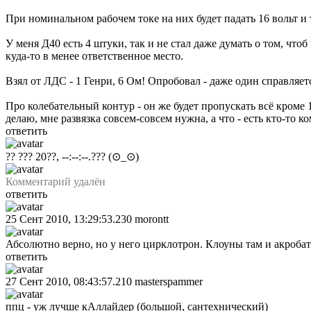
При номинальном рабочем токе на них будет падать 16 вольт и т
У меня Д40 есть 4 штуки, так и не стал даже думать о том, что
куда-то в менее ответственное место.
Взял от ЛДС - 1 Генри, 6 Ом! Опробовал - даже один справляет
Про колебательный контур - он же будет пропускать всё кроме 1
делаю, мне развязка совсем-совсем нужна, а что - есть кто-то к
ответить
?? ??? 20??, --:--:--.???
(⊙_⊙)
Комментарий удалён
ответить
25 Сент 2010, 13:29:53.230
morontt
Абсолютно верно, но у него цирклотрон. Клоуны там и акробат
ответить
27 Сент 2010, 08:43:57.210
masterspammer
ппц - уж лучше кАллайдер (большой, сантехнический)