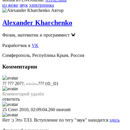
из жеже
звук
электроника
Автор
Alexander Kharchenko
Физик, математик и программист 🦀
Разработчик
в
VK
Симферополь
,
Республика Крым
,
Россия
Комментарии
?? ??? 20??, --:--:--.???
(⊙_⊙)
Комментарий удалён
ответить
25 Сент 2010, 02:09:04.260
morontt
Нет :) Это ТЛЗ. Вступление по тегу "звук" находится
здесь