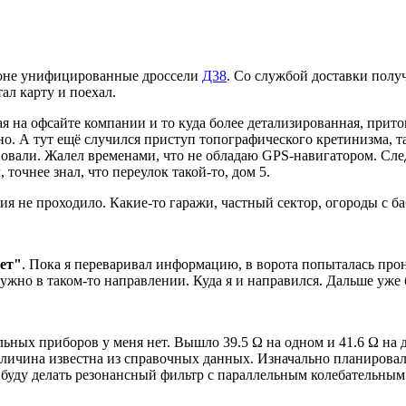
ионе унифицированные дроссели
Д38
. Со службой доставки полу
тал карту и поехал.
я на офсайте компании и то куда более детализированная, притом
дно. А тут ещё случился приступ топографического кретинизма, т
вовали. Жалел временами, что не обладаю GPS-навигатором. Сле
 точнее знал, что переулок такой-то, дом 5.
ия не проходило. Какие-то гаражи, частный сектор, огороды с ба
ет"
. Пока я переваривал информацию, в ворота попыталась про
нужно в таком-то направлении. Куда я и направился. Дальше уже
льных приборов у меня нет. Вышло 39.5 Ω на одном и 41.6 Ω на
личина известна из справочных данных. Изначально планировал
буду делать резонансный фильтр с параллельным колебательным 