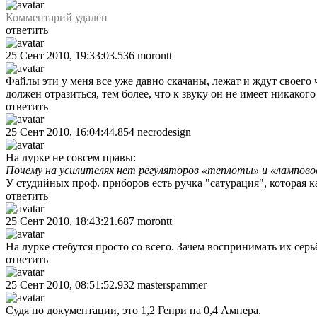
Комментарий удалён
ответить
25 Сент 2010, 19:33:03.536
morontt
Файлы эти у меня все уже давно скачаны, лежат и ждут своего 
должен отразиться, тем более, что к звуку он не имеет никако
ответить
25 Сент 2010, 16:04:44.854
necrodesign
На лурке не совсем правы:
Почему на усилителях нет регуляторов «теплоты» и «лампов
У студийных проф. приборов есть ручка "сатурация", которая ка
ответить
25 Сент 2010, 18:43:21.687
morontt
На лурке стебутся просто со всего. Зачем воспринимать их серь
ответить
25 Сент 2010, 08:51:52.932
masterspammer
Судя по документации, это 1,2 Генри на 0,4 Ампера.