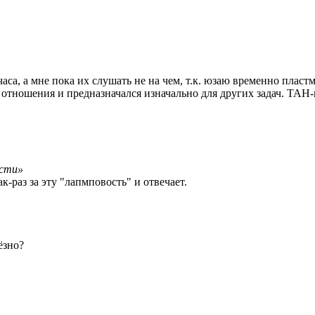
часа, а мне пока их слушать не на чем, т.к. юзаю временно плас
го отношения и предназначался изначально для других задач. ТАН
ости»
к-раз за эту "лапмповость" и отвечает.
ёзно?