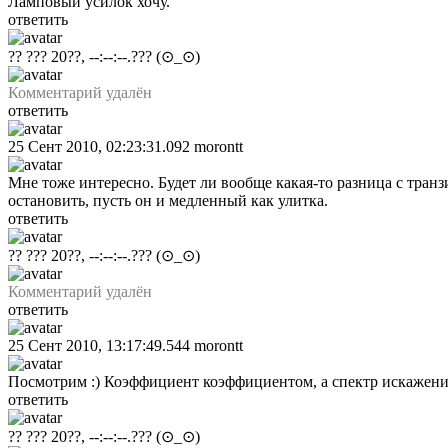
Ламповый усилок хочу.
ответить
?? ??? 20??, --:--:--.???
(⊙_⊙)
Комментарий удалён
ответить
25 Сент 2010, 02:23:31.092
morontt
Мне тоже интересно. Будет ли вообще какая-то разница с транз
остановить, пусть он и медленный как улитка.
ответить
?? ??? 20??, --:--:--.???
(⊙_⊙)
Комментарий удалён
ответить
25 Сент 2010, 13:17:49.544
morontt
Посмотрим :) Коэффициент коэффициентом, а спектр искажений
ответить
?? ??? 20??, --:--:--.???
(⊙_⊙)