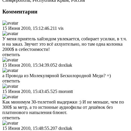
Симферополь
,
Республика Крым
,
Россия
Комментарии
15 Июня 2010, 15:12:46.211
vis
У меня приятель хайэндом увлекается, собирает усилки, в т.ч.
и на заказ. Звучит это всё аххуительно, но там одна колонка
2000$ в себестоимости!
ответить
15 Июня 2010, 15:34:39.052
doxliak
а Провода из Молекулярной Бескилородной Меди? =)
ответить
15 Июня 2010, 15:43:45.525
morontt
Как минимум 30-тилетней выдержки :) И не меньше, чем по
300$ за метр, а то истинные аудиофилы от дешёвок без
платинового напыления блюют.
ответить
15 Июня 2010, 15:48:55.207
doxliak