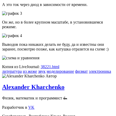
А это ток через диод в зависимости от времени.
Он же, но в более крупном масштабе, в установившемся
режиме.
Выводов пока никаких делать не буду, да и известны они
заранее, посмотрю позже, как катушка отразится на схеме :)
Копия из LiveJournal:
38221.html
литература
из жеже
звук
моделирование
физмат
электроника
Автор
Alexander Kharchenko
Физик, математик и программист 🦗
Разработчик
в
VK