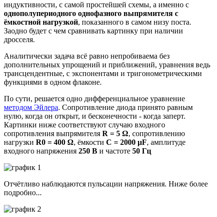
индуктивности, с самой простейшей схемы, а именно с
однополупериодного однофазного выпрямителя с
ёмкостной нагрузкой
, показанного в самом низу поста.
Заодно будет с чем сравнивать картинку при наличии
дросселя.
Аналитически задача всё равно непробиваема без
дополнительных упрощений и приближений, уравнения ведь
трансцендентные, с экспонентами и тригонометрическими
функциями в одном флаконе.
По сути, решается одно дифференциальное уравнение
методом Эйлера
. Сопротивление диода принято равным
нулю, когда он открыт, и бесконечности - когда заперт.
Картинки ниже соответствуют случаю входного
сопротивления выпрямителя
R = 5 Ω
, сопротивлению
нагрузки
R0 = 400 Ω
, ёмкости
C = 2000 μF
, амплитуде
входного напряжения
250 В
и частоте
50 Гц
Отчётливо наблюдаются пульсации напряжения. Ниже более
подробно...