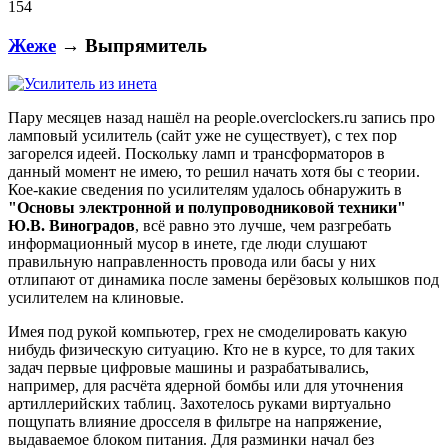
154
Жеже
→ Выпрямитель
Пару месяцев назад нашёл на people.overclockers.ru запись про
ламповый усилитель (сайт уже не существует), с тех пор
загорелся идеей. Поскольку ламп и трансформаторов в
данный момент не имею, то решил начать хотя бы с теории.
Кое-какие сведения по усилителям удалось обнаружить в
"Основы электронной и полупроводниковой техники"
Ю.В. Виноградов
, всё равно это лучше, чем разгребать
информационный мусор в инете, где люди слушают
правильную направленность провода или басы у них
отлипают от динамика после замены берёзовых колышков под
усилителем на клиновые.
Имея под рукой компьютер, грех не смоделировать какую
нибудь физическую ситуацию. Кто не в курсе, то для таких
задач первые цифровые машины и разрабатывались,
например, для расчёта ядерной бомбы или для уточнения
артиллерийских таблиц. Захотелось руками виртуально
пощупать влияние дросселя в фильтре на напряжение,
выдаваемое блоком питания. Для разминки начал без