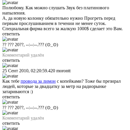
Полюбому. Как можно слушать Звук без платинового
напыления.
А, да новую колонку обязательно нужно Прогреть перед
первым прослушиванием в течении не менее суток.
Специальная фирма всего за жалкую 1000$ сделает это Вам.
ответить
?? ??? 20??, --:--:--.???
(⊙_⊙)
Комментарий удалён
ответить
25 Сент 2010, 02:20:59.420
morontt
Как тебе
провода за лимон
с копейками? Тоже бы презирал
людей, которые за двадцатку за метр на радиорынке
затариваются :)
ответить
?? ??? 20??, --:--:--.???
(⊙_⊙)
Комментарий удалён
ответить