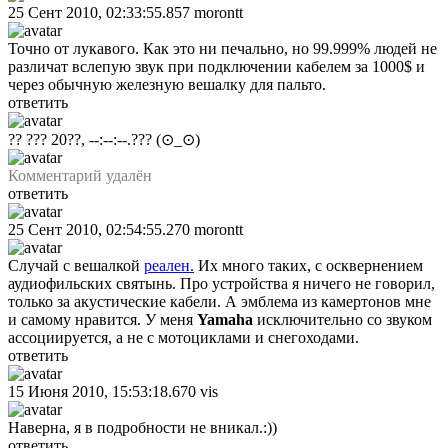
25 Сент 2010, 02:33:55.857
morontt
Точно от лукавого. Как это ни печально, но 99.999% людей не
различат вслепую звук при подключении кабелем за 1000$ и
через обычную железную вешалку для пальто.
ответить
?? ??? 20??, --:--:--.???
(⊙_⊙)
Комментарий удалён
ответить
25 Сент 2010, 02:54:55.270
morontt
Случай с вешалкой
реален.
Их много таких, с осквернением
аудиофильских святынь. Про устройства я ничего не говорил,
только за акустические кабели. А эмблема из камертонов мне
и самому нравится. У меня
Yamaha
исключительно со звуком
ассоциируется, а не с мотоциклами и снегоходами.
ответить
15 Июня 2010, 15:53:18.670
vis
Наверна, я в подробности не вникал.:))
ответить