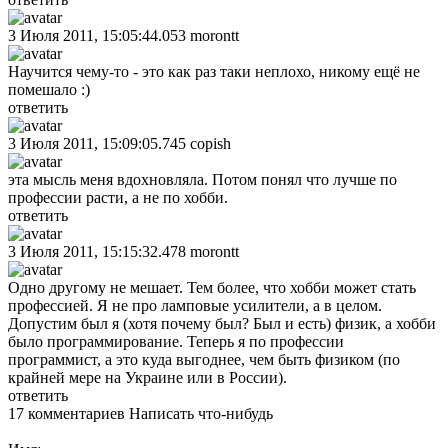
3 Июля 2011, 15:05:44.053
morontt
Научится чему-то - это как раз таки неплохо, никому ещё не
помешало :)
ответить
3 Июля 2011, 15:09:05.745
copish
эта мысль меня вдохновляла. Потом понял что лучше по
профессии расти, а не по хобби.
ответить
3 Июля 2011, 15:15:32.478
morontt
Одно другому не мешает. Тем более, что хобби может стать
профессией. Я не про ламповые усилители, а в целом.
Допустим был я (хотя почему был? Был и есть) физик, а хобби
было программирование. Теперь я по профессии
программист, а это куда выгоднее, чем быть физиком (по
крайней мере на Украине или в России).
ответить
17 комментариев
Написать что-нибудь