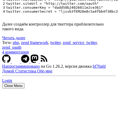
2

twitter.siteUrl
=
"http://twitter.com/oauth"
3

twitter.consumerKey
=
"dadd58b24026011e2ce361"
4
twitter.consumerSecret
=
"ljsvb3fEM28e8c5a4fbb4f38bc3
Далее создаём контроллер для твиттера приблизительно
такого вида.
Читать далее
Теги:
php
,
zend framework
,
twitter
,
zend_service_twitter
,
zend_oauth
4 комментария
Напрограммировано
на Go 1.26.2, версия движка
bf70afd
Домой
Статистика
Обо мне
Login
Close Menu