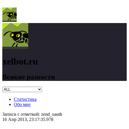
xelbot.ru
Всякие разности
Статистика
Обо мне
Записи с отметкой:
zend_oauth
16 Апр 2013, 23:17:35.978
xelbot.ru