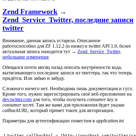
Zend Framework
→
Zend_Service_Twitter, последние записи
twitter
Внимание, данная запись устарела. Описанное
работоспособно для ZF 1.12.2 (и ниже) и twitter API 1.0, более
актуальная запись находится тут →
Zend_Service_Twitter,
небольшие изменения
Обещался почти месяц назад описать внутренности кода,
вытягивающего последние записи из твиттера, так что теперь
придётся. Или забью и забуду.
Сложного ничего нет. Необходима лишь документация и гугл.
Кроме того, нужно зарегистрировать своё веб-приложение на
dev.twitter.com
для того, чтобы получить
consumer key
и
consumer secret
. Там же вами для приложения будет указан
callbackURL
, который примет токен для авторизации.
Параметры для аутентификации поместим в
application.ini
1

twitter.callbackUrl
=
"http://yourhost.com/twitter/ca