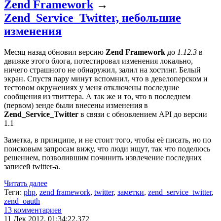
Zend Framework
→
Zend_Service_Twitter, небольшие
изменения
Месяц назад обновил версию
Zend Framework
до
1.12.3
в
движке этого блога, потестировал изменения локально,
ничего страшного не обнаружил, залил на хостинг. Белый
экран. Спустя пару минут вспомнил, что в девелоперском и
тестовом окружениях у меня отключены последние
сообщения из твиттера. А так же и то, что в последнем
(первом) зенде были внесены изменения в
Zend_Service_Twitter
в связи с обновлением API до версии
1.1
Заметка, в принципе, и не стоит того, чтобы её писать, но по
поисковым запросам вижу, что люди ищут, так что поделюсь
решением, позволившим починить извлечение последних
записей twitter-а.
Читать далее
Теги:
php
,
zend framework
,
twitter
,
заметки
,
zend_service_twitter
,
zend_oauth
13 комментариев
11 Дек 2012, 01:34:22.372