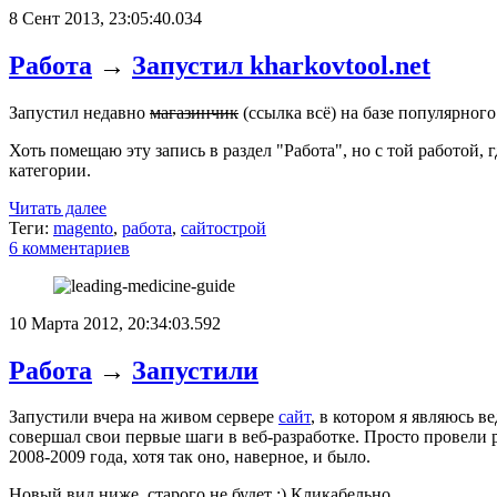
8 Сент 2013, 23:05:40.034
Работа
→
Запустил kharkovtool.net
Запустил недавно
магазинчик
(ссылка всё) на базе популярног
Хоть помещаю эту запись в раздел "Работа", но с той работой, г
категории.
Читать далее
Теги:
magento
,
работа
,
сайтострой
6 комментариев
10 Марта 2012, 20:34:03.592
Работа
→
Запустили
Запустили вчера на живом сервере
сайт
, в котором я являюсь в
совершал свои первые шаги в веб-разработке. Просто провели р
2008-2009 года, хотя так оно, наверное, и было.
Новый вид ниже, старого не будет :) Кликабельно