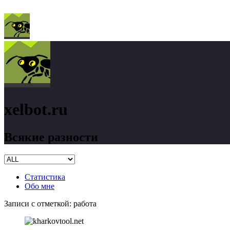
xelbot.ru
Всякие разности
Статистика
Обо мне
Записи с отметкой:
работа
xelbot.ru