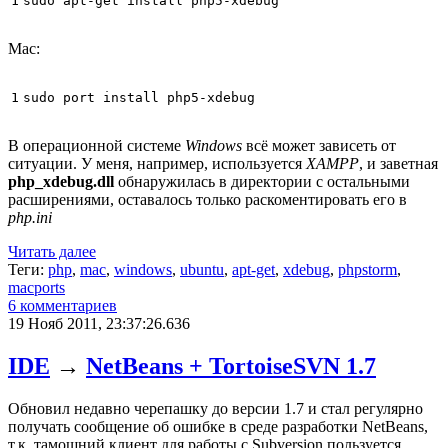
1
Mac:
1
В операционной системе
Windows
всё может зависеть от
ситуации. У меня, например, используется
XAMPP
, и заветная
php_xdebug.dll
обнаружилась в директории с остальными
расширениями, оставалось только раскоментировать его в
php.ini
Читать далее
Теги:
php
,
mac
,
windows
,
ubuntu
,
apt-get
,
xdebug
,
phpstorm
,
macports
6 комментариев
19 Нояб 2011, 23:37:26.636
IDE
→
NetBeans + TortoiseSVN 1.7
Обновил недавно черепашку до версии 1.7 и стал регулярно
получать сообщение об ошибке в среде разработки NetBeans,
т.к. тамошний клиент для работы с Subversion пользуется