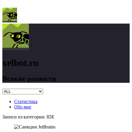
xelbot.ru
Всякие разности
Статистика
Обо мне
Записи из категории:
IDE
xelbot.ru