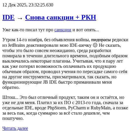
12 Дек 2025, 23:32:25.630
IDE
→
Снова санкции + РКН
Уже как-то писал тут про
санкции
и вот опять...
Утром 14-го ноября, без объявления войны,
пидорасы
редиски
из JetBrains деактивировали мою IDE-шечку 😐 Не сказать,
чтобы это было совсем неожиданно, среда разработки
помирала в течении длительного времени, подобным образом
выключались некоторые плагины. Учитывая, что я пару лет
как уже потерял возможность оплачивать их продукцию
обычным образом, проводил учения по пересадке самого себя
на другие инструменты, присматривался, так сказать, но
функционирующие JB IDE быстро приманивали меня
обратно.
Штош... Это был отличный продукт, таким он и остаётся, но
уже не для меня. Платил за их ПО с 2013-го года, сначала за
отдельные IDE, вроде PhpStorm, PyCharm и RubyMain, а позже
за весь пак, когда суммарно за всё стало дешевле, чем
поштучно.
Читать далее