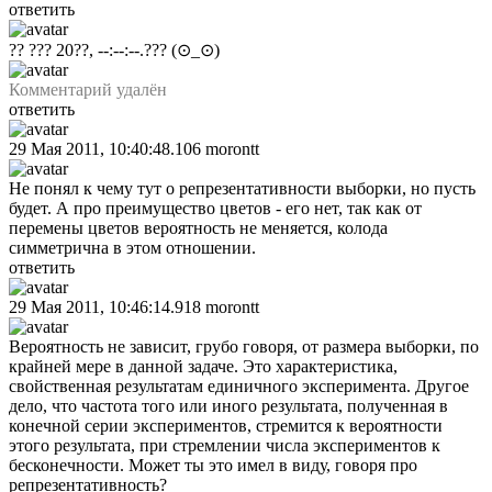
ответить
?? ??? 20??, --:--:--.???
(⊙_⊙)
Комментарий удалён
ответить
29 Мая 2011, 10:40:48.106
morontt
Не понял к чему тут о репрезентативности выборки, но пусть
будет. А про преимущество цветов - его нет, так как от
перемены цветов вероятность не меняется, колода
симметрична в этом отношении.
ответить
29 Мая 2011, 10:46:14.918
morontt
Вероятность не зависит, грубо говоря, от размера выборки, по
крайней мере в данной задаче. Это характеристика,
свойственная результатам единичного эксперимента. Другое
дело, что частота того или иного результата, полученная в
конечной серии экспериментов, стремится к вероятности
этого результата, при стремлении числа экспериментов к
бесконечности. Может ты это имел в виду, говоря про
репрезентативность?