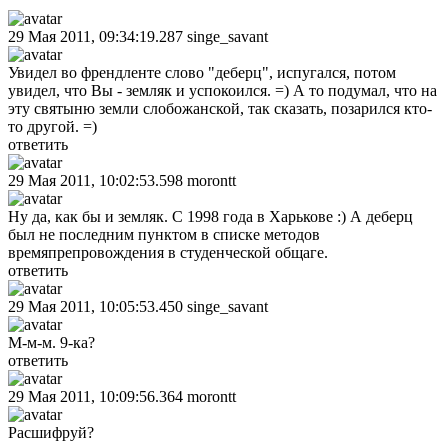
29 Мая 2011, 09:34:19.287
singe_savant
Увидел во френдленте слово "деберц", испугался, потом
увидел, что Вы - земляк и успокоился. =) А то подумал, что на
эту святыню земли слобожанской, так сказать, позарился кто-
то другой. =)
ответить
29 Мая 2011, 10:02:53.598
morontt
Ну да, как бы и земляк. С 1998 года в Харькове :) А деберц
был не последним пунктом в списке методов
времяпрепровождения в студенческой общаге.
ответить
29 Мая 2011, 10:05:53.450
singe_savant
М-м-м. 9-ка?
ответить
29 Мая 2011, 10:09:56.364
morontt
Расшифруй?