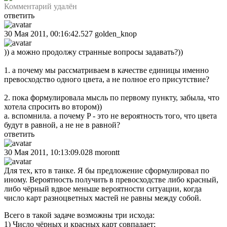
Комментарий удалён
ответить
30 Мая 2011, 00:16:42.527
golden_knop
)) а можно продолжу странные вопросы задавать?))
1. а почему мы рассматриваем в качестве единицы именно
превосходство одного цвета, а не полное его присутствие?
2. пока формулировала мысль по первому пункту, забыла, что
хотела спросить во втором))
а. вспомнила. а почему P - это не вероятность того, что цвета
будут в равной, а не не в равной?
ответить
30 Мая 2011, 10:13:09.028
morontt
Для тех, кто в танке. Я бы предложение сформулировал по
иному. Вероятность получить в превосходстве либо красный,
либо чёрный вдвое меньше вероятности ситуации, когда
число карт разноцветных мастей не равны между собой.
Всего в такой задаче возможны три исхода:
1) Число чёрных и красных карт совпадает;