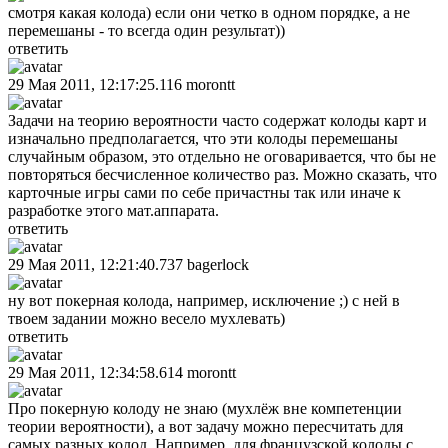
смотря какая колода) если они четко в одном порядке, а не
перемешаны - то всегда один результат))
ответить
29 Мая 2011, 12:17:25.116
morontt
Задачи на теорию вероятности часто содержат колоды карт и
изначально предполагается, что эти колоды перемешаны
случайным образом, это отдельно не оговаривается, что бы не
повторяться бесчисленное количество раз. Можно сказать, что
карточные игры сами по себе причастны так или иначе к
разработке этого мат.аппарата.
ответить
29 Мая 2011, 12:21:40.737
bagerlock
ну вот покерная колода, например, исключение ;) с ней в
твоем задании можно весело мухлевать)
ответить
29 Мая 2011, 12:34:58.614
morontt
Про покерную колоду не знаю (мухлёж вне компетенции
теории вероятности), а вот задачу можно пересчитать для
самых разных колод. Например, для французской колоды с