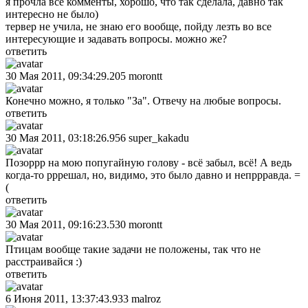
я прочла все комменты, хорошо, что так сделала, давно так
интересно не было)
тервер не учила, не знаю его вообще, пойду лезть во все
интересующие и задавать вопросы. можно же?
ответить
30 Мая 2011, 09:34:29.205
morontt
Конечно можно, я только "За". Отвечу на любые вопросы.
ответить
30 Мая 2011, 03:18:26.956
super_kakadu
Позоррр на мою попугайную голову - всё забыл, всё! А ведь
когда-то рррешал, но, видимо, это было давно и непррравда. =
(
ответить
30 Мая 2011, 09:16:23.530
morontt
Птицам вообще такие задачи не положены, так что не
расстраивайся :)
ответить
6 Июня 2011, 13:37:43.933
malroz