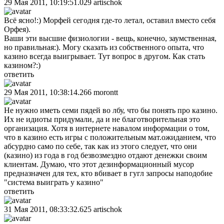
29 Мая 2011, 10:19:51.029
artischok
Всё ясно!:) Морфей сегодня где-то летал, оставил вместо себя
Орфея).
Ваши эти высшие физиологии - вещь, конечно, заумственная,
но правильная:). Могу сказать из собственного опыта, что
казино всегда выигрывает. Тут вопрос в другом. Как стать
казином?:)
ответить
29 Мая 2011, 10:38:14.266
morontt
Не нужно иметь семи пядей во лбу, что бы понять про казино.
Их не идиоты придумали, да и не благотворительная это
организация. Хотя в интернете навалом информации о том,
что в казино есть игры с положительным мат.ожиданием, что
абсурдно само по себе, так как из этого следует, что они
(казино) из года в год безвозмездно отдают денежки своим
клиентам. Думаю, что этот дезинформационный мусор
предназначен для тех, кто вбивает в гугл запросы наподобие
"система выиграть у казино"
ответить
31 Мая 2011, 08:33:32.625
artischok