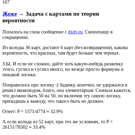
167
Жеже
→ Задача с картами по теории
вероятности
Попалось на глаза сообщение с
dxdy.ru
. Скопипащу в
сокращении.
Из колоды 36 карт, достают 6 карт (без возвращения), какова
вероятность, что красных, там будет больше чем черных.
З.Ы. И если не сложно, дайте хоть какую-нибудь разжевку
этого, гуглил и гуглил много, но везеде просто формулы и
никакой логики.
Понравилось про логику :) Задачку, конечно, не удержался и
решил мимоходом, благо, она элементарная. Сначала кажется,
что должно быть 50 на 50, но включив эту самую логику,
приходишь к выводу, что такого быть не должно.
Ответ: P = 1571/4774 ≈ 32.9%
А если колода из 52 карт, при тех же условиях, то P =
26151/78302 ≈ 33.4%