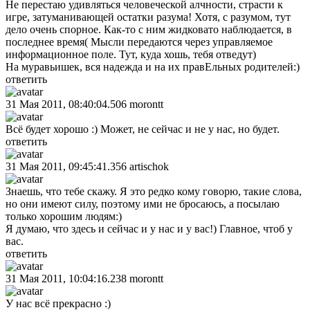
Не перестаю удивляться человеческой алчности, страсти к
игре, затуманивающей остатки разума! Хотя, с разумом, тут
дело очень спорное. Как-то с ним жидковато наблюдается, в
последнее время( Мысли передаются через управляемое
информационное поле. Тут, куда хошь, тебя отведут)
На муравьишек, вся надежда и на их правЕльных родителей:)
ответить
31 Мая 2011, 08:40:04.506
morontt
Всё будет хорошо :) Может, не сейчас и не у нас, но будет.
ответить
31 Мая 2011, 09:45:41.356
artischok
Знаешь, что тебе скажу. Я это редко кому говорю, такие слова,
но они имеют силу, поэтому ими не бросаюсь, а посылаю
только хорошим людям:)
Я думаю, что здесь и сейчас и у нас и у вас!) Главное, чтоб у
вас.
ответить
31 Мая 2011, 10:04:16.238
morontt
У нас всё прекрасно :)