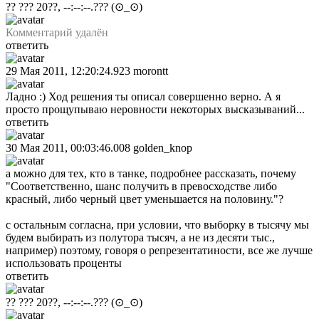
?? ??? 20??, --:--:--.???
(⊙_⊙)
Комментарий удалён
ответить
29 Мая 2011, 12:20:24.923
morontt
Ладно :) Ход решения ты описал совершенно верно. А я
просто прощупываю неровности некоторых высказываний...
ответить
30 Мая 2011, 00:03:46.008
golden_knop
а можно для тех, кто в танке, подробнее рассказать, почему
"Соответственно, шанс получить в превосходстве либо
красный, либо черный цвет уменьшается на половину."?
с остальным согласна, при условии, что выборку в тысячу мы
будем выбирать из полутора тысяч, а не из десяти тыс.,
например) поэтому, говоря о репрезентатиности, все же лучше
использовать проценты
ответить
?? ??? 20??, --:--:--.???
(⊙_⊙)