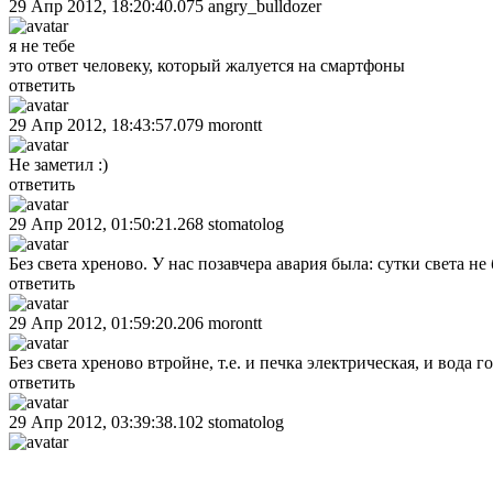
29 Апр 2012, 18:20:40.075
angry_bulldozer
я не тебе
это ответ человеку, который жалуется на смартфоны
ответить
29 Апр 2012, 18:43:57.079
morontt
Не заметил :)
ответить
29 Апр 2012, 01:50:21.268
stomatolog
Без света хреново. У нас позавчера авария была: сутки света не 
ответить
29 Апр 2012, 01:59:20.206
morontt
Без света хреново втройне, т.е. и печка электрическая, и вода 
ответить
29 Апр 2012, 03:39:38.102
stomatolog