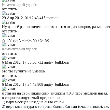
Комментарий удалён
ответить
29 Апр 2012, 01:12:48.415
morontt
Ну да, всё равно ничего не изменится от разговоров, размышлени
ответить
?? ??? 20??, --:--:--.???
(⊙_⊙)
Комментарий удалён
ответить
6 Мая 2012, 17:35:30.732
angry_bulldozer
это ты гуглить не умеешь
ответить
6 Мая 2012, 17:34:43.808
angry_bulldozer
я ставил на свой индийский айскрим 4.0.3 пару месяцев назад.
в скорости ощутимый прирост, но
1) пару месяцев назад не было сенс 4
2) вирт клавиатура в то время была с багами (счас не знаю). 