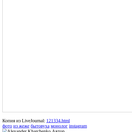
Копия из LiveJournal:
121334.html
фото
из жеже
бытовуха
монолог
instagram
Автор