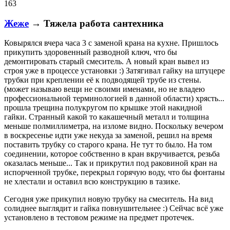
163
Жеже
→ Тяжела работа сантехника
Ковырялся вчера часа 3 с заменой крана на кухне. Пришлось
прикупить здоровенный разводной ключ, что бы
демонтировать старый смеситель. А новый кран вывел из
строя уже в процессе установки :) Затягивал гайку на штуцере
трубки при креплении её к подводящей трубе из стены.
(может называю вещи не своими именами, но не владею
профессиональной терминологией в данной области) хрясть...
прошла трещина полукругом по крышке этой накидной
гайки. Странный какой то какашечный металл и толщина
меньше полмиллиметра, на изломе видно. Поскольку вечером
в воскресенье идти уже некуда за заменой, решил на время
поставить трубку со старого крана. Не тут то было. На том
соединении, которое собственно в кран вкручивается, резьба
оказалась меньше... Так и прикрутил под раковиной кран на
испорченной трубке, перекрыл горячую воду, что бы фонтаны
не хлестали и оставил всю конструкцию в тазике.
Сегодня уже прикупил новую трубку на смеситель. На вид
солиднее выглядит и гайка повнушительнее :) Сейчас всё уже
установлено в тестовом режиме на предмет протечек.