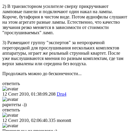
2) В транзисторном усилителе сверху прикручивают
ламповые панели и подключают один накал на лампы.
Короче, бутафория в чистом виде. Потом аудиофилы слушают
на этом агрегате разные лампы. Естественно, что качество
звучания резко меняется в зависимости от стоимости
"прослушиваемых" ламп.
3) Размещают группу "экспертов" за непрозрачной
перегородкой для прослушивания нескольких комплектов
аппаратуры, играет же реальный струнный квартет. После
уже выслушиваются мнения по разным комплектам, где там
верхи завалены или середина без воздуха.
Продолжать можно до бесконечности...
ответить
12 Сент 2010, 01:38:09.208
Dru4
раритеты -))
ответить
12 Сент 2010, 02:06:40.335
morontt
Пришельцы из прошлого :)