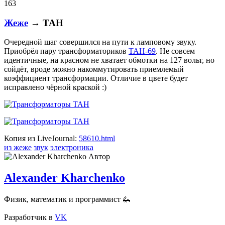
163
Жеже
→ ТАН
Очередной шаг совершился на пути к ламповому звуку.
Приобрёл пару трансформаториков
ТАН-69
. Не совсем
идентичные, на красном не хватает обмотки на 127 вольт, но
сойдёт, вроде можно накоммутировать приемлемый
коэффициент трансформации. Отличие в цвете будет
исправлено чёрной краской :)
Копия из LiveJournal:
58610.html
из жеже
звук
электроника
Автор
Alexander Kharchenko
Физик, математик и программист 🦗
Разработчик
в
VK