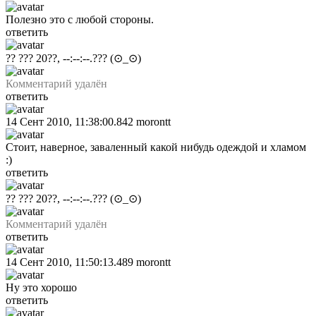
Полезно это с любой стороны.
ответить
?? ??? 20??, --:--:--.???
(⊙_⊙)
Комментарий удалён
ответить
14 Сент 2010, 11:38:00.842
morontt
Стоит, наверное, заваленный какой нибудь одеждой и хламом
:)
ответить
?? ??? 20??, --:--:--.???
(⊙_⊙)
Комментарий удалён
ответить
14 Сент 2010, 11:50:13.489
morontt
Ну это хорошо
ответить