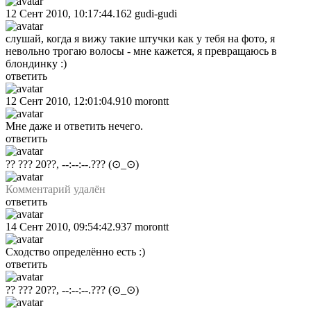
12 Сент 2010, 10:17:44.162
gudi-gudi
слушай, когда я вижу такие штучки как у тебя на фото, я
невольно трогаю волосы - мне кажется, я превращаюсь в
блондинку :)
ответить
12 Сент 2010, 12:01:04.910
morontt
Мне даже и ответить нечего.
ответить
?? ??? 20??, --:--:--.???
(⊙_⊙)
Комментарий удалён
ответить
14 Сент 2010, 09:54:42.937
morontt
Сходство определённо есть :)
ответить
?? ??? 20??, --:--:--.???
(⊙_⊙)