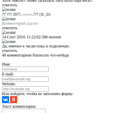
Хотя тяжело с ними таскаться, пять кило пара весит.
ответить
?? ??? 20??, --:--:--.???
(⊙_⊙)
Комментарий удалён
ответить
14 Сент 2010, 11:22:02.588
morontt
Да, именно к часам пока и подключаю.
ответить
40 комментариев
Написать что-нибудь
Имя:
E-mail:
Website:
Или войдите, чтобы не заполнять форму:
Текст комментария: