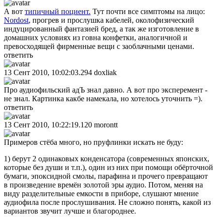
А вот
типичный поциент.
Тут почти все симптомы на лицо:
Nordоst
, прогрев и прослушка кабелей, околофизический
индуцированный фантазией бред, а так же изготовление в
домашних условиях из говна конфетки, аналогичной и
превосходящей фирменные вещи с заоблачными ценами.
ответить
13 Сент 2010, 10:02:03.294
doxliak
Про аудиофильский адЪ знал давно. А вот про эксперемент -
не знал. Картинка какбе намекала, но хотелось уточнить =).
ответить
13 Сент 2010, 10:22:19.120
morontt
Примеров стёба много, но пруфлинки искать не буду:
1) берут 2 одинаковых конденсатора (современных японских,
которые без души и т.п.), один из них при помощи обёрточной
бумаги, эпоксидной смолы, парафина и прочего превращают
в произведение времён золотой эры аудио. Потом, меняя на
виду разделительные емкости в приборе, слушают мнение
аудиофила после прослушивания. Не сложно понять, какой из
вариантов звучит лучше и благороднее.