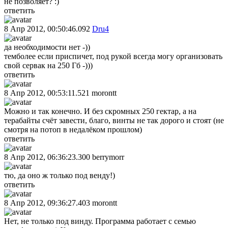
не позволяет? :)
ответить
8 Апр 2012, 00:50:46.092
Dru4
да необходимости нет -))
темболее если приспичет, под рукой всегда могу организовать
свой сервак на 250 Гб -)))
ответить
8 Апр 2012, 00:53:11.521
morontt
Можно и так конечно. И без скромных 250 гектар, а на
терабайты счёт завести, благо, винты не так дорого и стоят (не
смотря на потоп в недалёком прошлом)
ответить
8 Апр 2012, 06:36:23.300
berrymorr
тю, да оно ж только под венду!)
ответить
8 Апр 2012, 09:36:27.403
morontt
Нет, не только под винду. Программа работает с семью