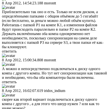
8 Апр 2012, 14:54:23.188
morontt
Приблизительно так оно и есть. Только не всем диском, а
определёнными папками с общим объёмом до 5 гигабайт
(если бесплатно, за деньги можно любой объём купить).
Работаешь с папкой P1 на компе K1, а изменения файлов
будут происходить параллельно в папке P2 на компе К2.
Держать включёнными оба компа одновременно нет
необходимости, поскольку синхронизация на самом деле
выполняется с папкой P3 на сервере S3, а твои папки её как-
бы клонируют.
ответить
8 Апр 2012, 15:00:34.808
morontt
А можно и непосредственно подключаться к диску одного
компа с другого компа. Но тут нет синхронизации как таковой
и необходимо, что-бы оба компьютера были включены.
ответить
8 Апр 2012, 16:02:07.619
iridos_indium
скорее как второй вариант подключиться к диску одного
компа с другого , а для этого что шнур нужен ? или как то
иначе можно?