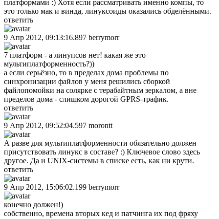
платформами :) Хотя если рассматривать именно компы, то
это только мак и винда, линуксоиды оказались обделёнными.
ответить
9 Апр 2012, 09:13:16.897
berrymorr
7 платформ - а линупсов нет! какая же это
мультиплатформенность?))
а если серьёзно, то в пределах дома проблемы по
синхронизации файлов у меня решились сборкой
файлопомойки на солярке с терабайтным зеркалом, а вне
пределов дома - слишком дорогой GPRS-трафик.
ответить
9 Апр 2012, 09:52:04.597
morontt
А разве для мультиплатформенности обязательно должен
присутствовать линукс в составе? :) Ключевое слово здесь
другое. Да и UNIX-системы в списке есть, как ни крути.
ответить
9 Апр 2012, 15:06:02.199
berrymorr
конечно должен!)
собственно, времена вторых кед и патчинга их под фряху