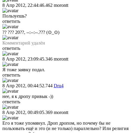
8 Апр 2012, 22:44:46.462
morontt
Пользуешь?
ответить
?? ??? 20??, --:--:--.???
(⊙_⊙)
Комментарий удалён
ответить
8 Апр 2012, 23:09:45.346
morontt
Я тоже заявку подал.
ответить
8 Апр 2012, 00:44:52.744
Dru4
нее, я к дропу привык -))
ответить
8 Апр 2012, 00:49:05.369
morontt
Его я тоже упомянул. Дроп дропом, но почему бы не
пользовать ещё и это (и не только) параллельно? Или религия