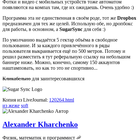
Фотки и видео с мобильных устройств тоже автоматом
появляются на компах там, где их ожидаешь. Очень удобно :)
Программа эта не единственная в своём роде, тот же
Dropbox
предназначен для тех же целей. Использую обе, но дропбокс
для работы, в основном, а
SugarSync
для себя :)
По умолчанию выдаётся 5 гектар объёма в свободное
пользование. И за каждого привлечённого в ряды
пользователя выкраивается ещё по 500 метров. Потому и
решил разместить я тут реферальную ссылку на небольшом
баннере ниже. Можно, конечно, самому 150 аккаунтов
наштамповать, но как то это не спортивно...
Кликабельно
для заинтересовавшихся
Копия из LiveJournal:
120264.html
из жеже
soft
Автор
Alexander Kharchenko
Физик, математик и программист 🦐