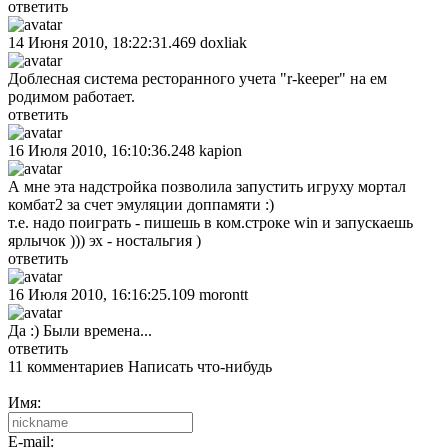
ответить
14 Июня 2010, 18:22:31.469
doxliak
Доблесная система ресторанного учета "r-keeper" на ем
родимом работает.
ответить
16 Июля 2010, 16:10:36.248
kapion
А мне эта надстройка позволила запустить игруху мортал
комбат2 за счет эмуляции доппамяти :)
т.е. надо поиграть - пишешь в ком.строке win и запускаешь
ярлычок ))) эх - ностальгия )
ответить
16 Июля 2010, 16:16:25.109
morontt
Да :) Были времена...
ответить
11 комментариев
Написать что-нибудь
Имя:
E-mail: