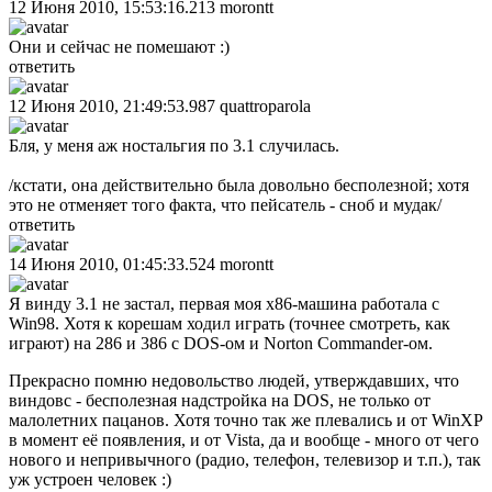
12 Июня 2010, 15:53:16.213
morontt
Они и сейчас не помешают :)
ответить
12 Июня 2010, 21:49:53.987
quattroparola
Бля, у меня аж ностальгия по 3.1 случилась.
/кстати, она действительно была довольно бесполезной; хотя
это не отменяет того факта, что пейсатель - сноб и мудак/
ответить
14 Июня 2010, 01:45:33.524
morontt
Я винду 3.1 не застал, первая моя х86-машина работала с
Win98. Хотя к корешам ходил играть (точнее смотреть, как
играют) на 286 и 386 с DOS-ом и Norton Commander-ом.
Прекрасно помню недовольство людей, утверждавших, что
виндовс - бесполезная надстройка на DOS, не только от
малолетних пацанов. Хотя точно так же плевались и от WinXP
в момент её появления, и от Vista, да и вообще - много от чего
нового и непривычного (радио, телефон, телевизор и т.п.), так
уж устроен человек :)