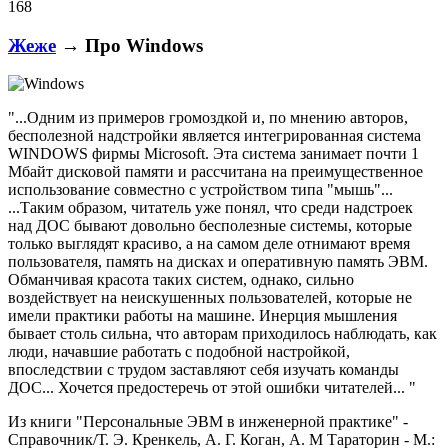
168
Жеже
→ Про Windows
"...Одним из примеров громоздкой и, по мнению авторов,
бесполезной надстройки является интегрированная система
WINDOWS фирмы Microsoft. Эта система занимает почти 1
Мбайт дисковой памяти и рассчитана на преимущественное
использование совместно с устройством типа "мышь"...
...Таким образом, читатель уже понял, что среди надстроек
над ДОС бывают довольно бесполезные системы, которые
только выглядят красиво, а на самом деле отнимают время
пользователя, память на дисках и оперативную память ЭВМ.
Обманчивая красота таких систем, однако, сильно
воздействует на неискушенных пользователей, которые не
имели практики работы на машине. Инерция мышления
бывает столь сильна, что авторам приходилось наблюдать, как
люди, начавшие работать с подобной настройкой,
впоследствии с трудом заставляют себя изучать команды
ДОС... Хочется предостеречь от этой ошибки читателей... "
Из книги "Персональные ЭВМ в инженерной практике" -
Справочник/Т. Э. Кренкель, А. Г. Коган, А. М Тараторин - М.: