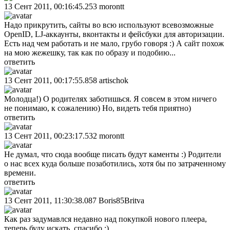
13 Сент 2011, 00:16:45.253
morontt
Надо прикрутить, сайты во всю используют всевозможные
OpenID, LJ-аккаунты, вконтакты и фейсбуки для авторизации.
Есть над чем работать и не мало, грубо говоря :) А сайт похож
на мою жежешку, так как по образу и подобию...
ответить
13 Сент 2011, 00:17:55.858
artischok
Молодца!) О родителях заботишься. Я совсем в этом ничего
не понимаю, к сожалению) Но, видеть тебя приятно)
ответить
13 Сент 2011, 00:23:17.532
morontt
Не думал, что сюда вообще писать будут каменты :) Родители
о нас всех куда больше позаботились, хотя бы по затраченному
времени.
ответить
13 Сент 2011, 11:30:38.087
Boris85Britva
Как раз задумавлся недавно над покупкой нового плеера,
теперь буду искать, спасибо :)