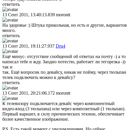
ответить
13 Сент 2011, 13:40:13.839
morontt
На здоровье :) Штука прикольная, но есть и другие, вариантов
много.
ответить
13 Сент 2011, 19:11:27.937
Dru4
Ещё минус- отсутствие сообщений об ответах на почту -) а то
написал тебе и жду. Заодно потестю, работает ли тегорезка -))
так и
так. Ещё вопросик по девайсу, никак не пойму, через тюльпан
телек подключить можно к девайсу?
ответить
13 Сент 2011, 20:21:06.172
morontt
К телевизору подключается девайс через компонентный
видео-вход (3 тюльпана) или через композитный (1 тюльпан).
Первый вариант, в силу причинческих технин, обеспечивает
более качественное изображение.
P.S. Есть такой момент с уведомлениями. Но сейчас