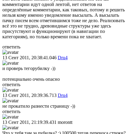
комментарии идут одной лентой, нет ответов на
определённые комментарии, как таковых, потому и решить
нельзя кому именно уведомление высылать. А высылать
пачку писем всем отметившимся тоже не дело. Реализовать
всё это не трудно, древовидные структуры уже здесь
присутствуют и функционируют (в навигации по
категориям), но только времени пока не хватает.
ответить
13 Сент 2011, 20:38:41.046
Dru4
и проверь тегорубилку -))
потенциально очень опасно
ответить
13 Сент 2011, 20:39:36.713
Dru4
не прокатило разнести страницу -))
ответить
13 Сент 2011, 21:19:39.431
morontt
Что у тебя там за рубилка? :) 100500 тегов переноса строки?