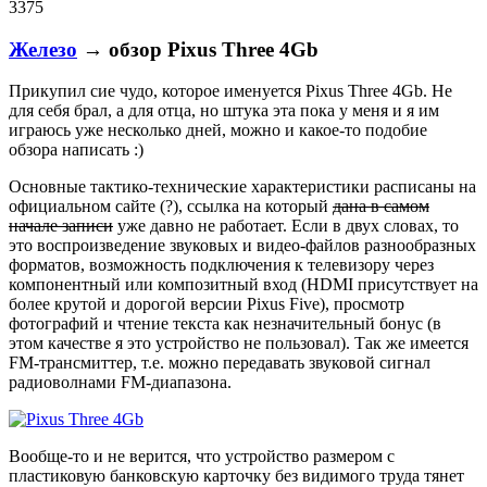
3375
Железо
→ обзор Pixus Three 4Gb
Прикупил сие чудо, которое именуется Pixus Three 4Gb. Не
для себя брал, а для отца, но штука эта пока у меня и я им
играюсь уже несколько дней, можно и какое-то подобие
обзора написать :)
Основные тактико-технические характеристики расписаны на
официальном сайте (?), ссылка на который
дана в самом
начале записи
уже давно не работает. Если в двух словах, то
это воспроизведение звуковых и видео-файлов разнообразных
форматов, возможность подключения к телевизору через
компонентный или композитный вход (HDMI присутствует на
более крутой и дорогой версии Pixus Five), просмотр
фотографий и чтение текста как незначительный бонус (в
этом качестве я это устройство не пользовал). Так же имеется
FM-трансмиттер, т.е. можно передавать звуковой сигнал
радиоволнами FM-диапазона.
Вообще-то и не верится, что устройство размером с
пластиковую банковскую карточку без видимого труда тянет