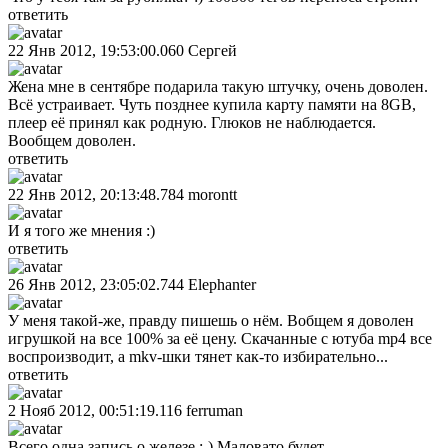
ответить
22 Янв 2012, 19:53:00.060
Сергей
Жена мне в сентябре подарила такую штучку, очень доволен.
Всё устраивает. Чуть позднее купила карту памяти на 8GB,
плеер её принял как родную. Глюков не наблюдается.
Вообщем доволен.
ответить
22 Янв 2012, 20:13:48.784
morontt
И я того же мнения :)
ответить
26 Янв 2012, 23:05:02.744
Elephanter
У меня такой-же, правду пишешь о нём. Вобщем я доволен
игрушкой на все 100% за её цену. Скачанные с ютуба mp4 все
воспроизводит, а mkv-шки тянет как-то избирательно...
ответить
2 Нояб 2012, 00:51:19.116
ferruman
Всего одна запись о железе :-) Маловато будет.