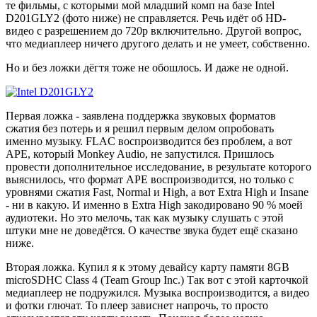
те фильмы, с которыми мой младший комп на базе Intel
D201GLY2 (фото ниже) не справляется. Речь идёт об HD-
видео с разрешением до 720p включительно. Другой вопрос,
что медиаплеер ничего другого делать и не умеет, собственно.
Но и без ложки дёгтя тоже не обошлось. И даже не одной.
Первая ложка - заявлена поддержка звуковых форматов
сжатия без потерь и я решил первым делом опробовать
именно музыку. FLAC воспроизводится без проблем, а вот
APE, который Monkey Audio, не запустился. Пришлось
провести дополнительное исследование, в результате которого
выяснилось, что формат APE воспроизводится, но только с
уровнями сжатия Fast, Normal и High, а вот Extra High и Insane
- ни в какую. И именно в Extra High закодировано 90 % моей
аудиотеки. Но это мелочь, так как музыку слушать с этой
штуки мне не доведётся. О качестве звука будет ещё сказано
ниже.
Вторая ложка. Купил я к этому девайсу карту памяти 8GB
microSDHC Class 4 (Team Group Inc.) Так вот с этой карточкой
медиаплеер не подружился. Музыка воспроизводится, а видео
и фотки глючат. То плеер зависнет напрочь, то просто