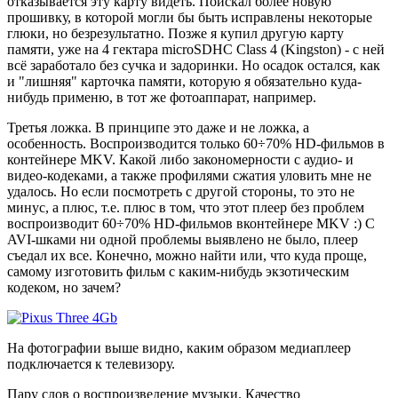
отказывается эту карту видеть. Поискал более новую
прошивку, в которой могли бы быть исправлены некоторые
глюки, но безрезультатно. Позже я купил другую карту
памяти, уже на 4 гектара microSDHC Class 4 (Kingston) - с ней
всё заработало без сучка и задоринки. Но осадок остался, как
и "лишняя" карточка памяти, которую я обязательно куда-
нибудь применю, в тот же фотоаппарат, например.
Третья ложка. В принципе это даже и не ложка, а
особенность. Воспроизводится только 60÷70% HD-фильмов в
контейнере MKV. Какой либо закономерности с аудио- и
видео-кодеками, а также профилями сжатия уловить мне не
удалось. Но если посмотреть с другой стороны, то это не
минус, а плюс, т.е. плюс в том, что этот плеер без проблем
воспроизводит 60÷70% HD-фильмов вконтейнере MKV :) С
AVI-шками ни одной проблемы выявлено не было, плеер
съедал их все. Конечно, можно найти или, что куда проще,
самому изготовить фильм с каким-нибудь экзотическим
кодеком, но зачем?
На фотографии выше видно, каким образом медиаплеер
подключается к телевизору.
Пару слов о воспроизведение музыки. Качество