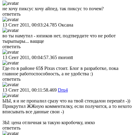
не хочу пиксус хочу айпед. так пиксус то почем?
ответить
13 Сент 2011, 00:03:24.785
Оксана
во ты намутил - юпиков нет, подтвердите что не робот
тырыпыры... ващще
ответить
13 Сент 2011, 00:04:57.365
morontt
Где-то в районе 65$ Pixus стоит. Блог в разработке, пока
главное работоспособность, а не удобства :)
ответить
13 Сент 2011, 00:11:58.469
Dru4
ЫЫ, я и не пропалил сразу что на твой стендалон перешёл -))
Прикрутил ЖЖную комментилку, если получится, а то нехото
вписывать все данные свои -)
ЗЫ: цена отличная за такую коробочку, имхо
ответить