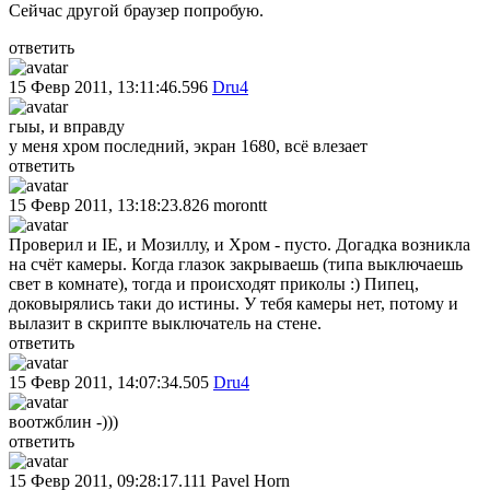
Сейчас другой браузер попробую.
ответить
15 Февр 2011, 13:11:46.596
Dru4
гыы, и вправду
у меня хром последний, экран 1680, всё влезает
ответить
15 Февр 2011, 13:18:23.826
morontt
Проверил и IE, и Мозиллу, и Хром - пусто. Догадка возникла
на счёт камеры. Когда глазок закрываешь (типа выключаешь
свет в комнате), тогда и происходят приколы :) Пипец,
доковырялись таки до истины. У тебя камеры нет, потому и
вылазит в скрипте выключатель на стене.
ответить
15 Февр 2011, 14:07:34.505
Dru4
воотжблин -)))
ответить
15 Февр 2011, 09:28:17.111
Pavel Horn