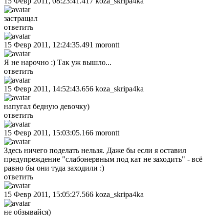
15 Февр 2011, 08:23:41.417
koza_skripa4ka
застращал
ответить
15 Февр 2011, 12:24:35.491
morontt
Я не нарочно :) Так уж вышло...
ответить
15 Февр 2011, 14:52:43.656
koza_skripa4ka
напугал бедную девочку)
ответить
15 Февр 2011, 15:03:05.166
morontt
Здесь ничего поделать нельзя. Даже бы если я оставил
предупреждение "слабонервным под кат не заходить" - всё
равно бы они туда заходили :)
ответить
15 Февр 2011, 15:05:27.566
koza_skripa4ka
не обзывайся)