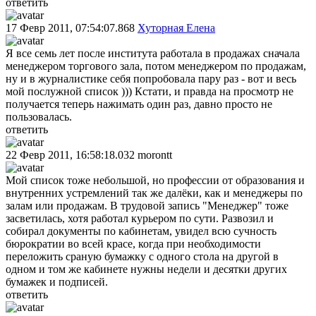
ответить
17 Февр 2011, 07:54:07.868
Хуторная Елена
Я все семь лет после института работала в продажах сначала
менеджером торгового зала, потом менеджером по продажам,
ну и в журналистике себя попробовала пару раз - вот и весь
мой послужной список ))) Кстати, и правда на просмотр не
получается теперь нажимать один раз, давно просто не
пользовалась.
ответить
22 Февр 2011, 16:58:18.032
morontt
Мой список тоже небольшой, но профессии от образования и
внутренних устремлений так же далёки, как и менеджеры по
залам или продажам. В трудовой запись "Менеджер" тоже
засветилась, хотя работал курьером по сути. Развозил и
собирал документы по кабинетам, увидел всю сучность
бюрократии во всей красе, когда при необходимости
переложить сраную бумажку с одного стола на другой в
одном и том же кабинете нужны недели и десятки других
бумажек и подписей.
ответить