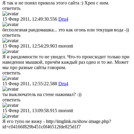
Я так и не понял прикола этого сайта :) Хрен с ним.
ответить
15 Февр 2011, 12:49:30.556
Dru4
бесполезная рандомашка... это как огонь или текущая вода -))
ответить
15 Февр 2011, 12:54:29.903
morontt
Я и рандомности то не увидел. Что-то происходит только при
наведении мышкой, причём каждый раз одно и то же. Может
мы про разные сайты говорим.
ответить
15 Февр 2011, 12:55:22.588
Dru4
ты выключатель на стене нажимал? -))
ответить
15 Февр 2011, 13:09:58.915
morontt
Я его тупо не вижу - http://imglink.ru/show-image.php?
id=c04166f829b451c0f46512fde825d1f7