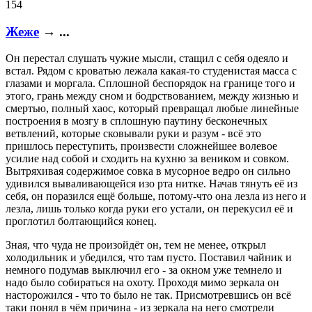
154
Жеже
→ ...
Он перестал слушать чужие мысли, стащил с себя одеяло и
встал. Рядом с кроватью лежала какая-то студенистая масса с
глазами и моргала. Сплошной беспорядок на границе того и
этого, грань между сном и бодрствованием, между жизнью и
смертью, полный хаос, который превращал любые линейные
построения в мозгу в сплошную паутину бесконечных
ветвлений, которые сковывали руки и разум - всё это
пришлось переступить, произвести сложнейшее волевое
усилие над собой и сходить на кухню за веником и совком.
Вытряхивая содержимое совка в мусорное ведро он сильно
удивился вываливающейся изо рта нитке. Начав тянуть её из
себя, он поразился ещё больше, потому-что она лезла из него и
лезла, лишь только когда руки его устали, он перекусил её и
проглотил болтающийся конец.
Зная, что чуда не произойдёт он, тем не менее, открыл
холодильник и убедился, что там пусто. Поставил чайник и
немного подумав выключил его - за окном уже темнело и
надо было собираться на охоту. Проходя мимо зеркала он
насторожился - что то было не так. Присмотревшись он всё
таки понял в чём причина - из зеркала на него смотрели