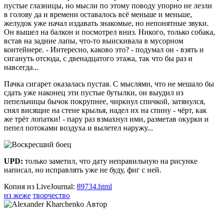
пустые глазницы, но мысли по этому поводу упорно не лезли
в голову да и времени оставалось всё меньше и меньше,
желудок уже начал издавать знакомые, но непонятные звуки.
Он вышел на балкон и посмотрел вниз. Никого, только собака,
встав на задние лапы, что-то выискивала в мусорном
контейнере. - Интересно, каково это? - подумал он - взять и
сигануть отсюда, с двенадцатого этажа, так что бы раз и
навсегда...
Пачка сигарет оказалась пустая. С мыслями, что не мешало бы
сдать уже наконец эти пустые бутылки, он выудил из
пепельницы бычок покрупнее, чиркнул спичкой, затянулся,
снял висящие на стене крылья, надел их на спину - чёрт, как
же трёт лопатки! - пару раз взмахнул ими, разметав окурки и
пепел потоками воздуха и вылетел наружу...
UPD:
только заметил, что дату неправильную на рисунке
написал, но исправлять уже не буду, фиг с ней.
Копия из LiveJournal:
89734.html
из жеже
творчество
Автор