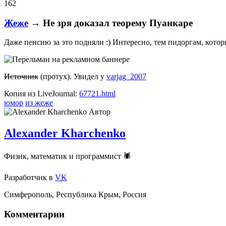
162
Жеже
→ Не зря доказал теорему Пуанкаре
Даже пенсию за это подняли :) Интересно, тем пидоргам, котор
Источник
(протух). Увидел у
varjag_2007
Копия из LiveJournal:
67721.html
юмор
из жеже
Автор
Alexander Kharchenko
Физик, математик и программист 🕷
Разработчик
в
VK
Симферополь
,
Республика Крым
,
Россия
Комментарии