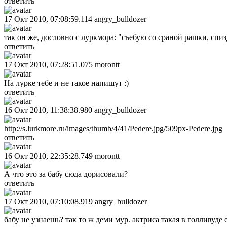
ответить
17 Окт 2010, 07:08:59.114
angry_bulldozer
так он же, дословно с луркмора: "съебую со сраной рашки, спи
ответить
17 Окт 2010, 07:28:51.075
morontt
На лурке тебе и не такое напишут :)
ответить
16 Окт 2010, 11:38:38.980
angry_bulldozer
http://s.lurkmore.ru/images/thumb/4/41/Pedere.jpg/509px-Pedere.jpg
ответить
16 Окт 2010, 22:35:28.749
morontt
А что это за бабу сюда дорисовали?
ответить
17 Окт 2010, 07:10:08.919
angry_bulldozer
бабу не узнаешь? так то ж деми мур. актриса такая в голливуде е