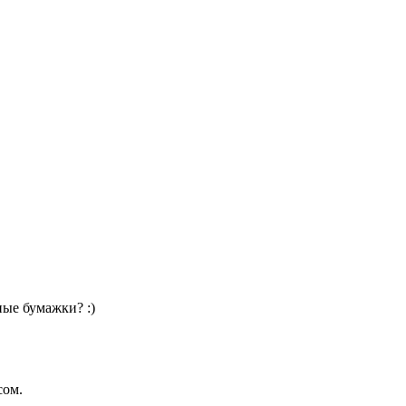
ные бумажки? :)
сом.