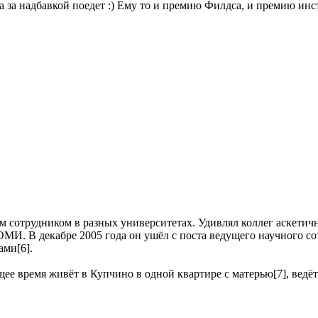
а за надбавкой поедет :) Ему то и премию Филдса, и премию инст
м сотрудником в разных университетах. Удивлял коллег аскетич
ПОМИ. В декабре 2005 года он ушёл с поста ведущего научного с
ами[6].
ее время живёт в Купчино в одной квартире с матерью[7], ведёт