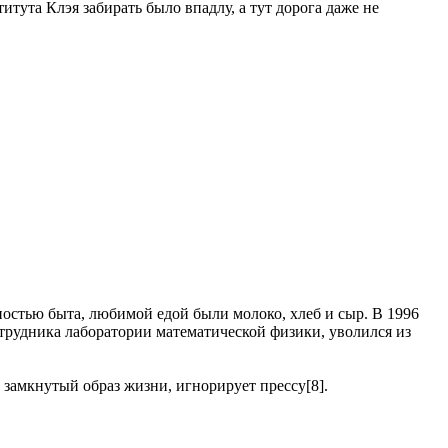
итута Клэя забирать было впадлу, а тут дорога даже не
ностью быта, любимой едой были молоко, хлеб и сыр. В 1996
отрудника лаборатории математической физики, уволился из
 замкнутый образ жизни, игнорирует прессу[8].