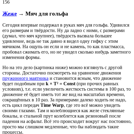
156
Жеже
→ Мяч для гольфа
Сегодня впервые подержал в руках мяч для гольфа. Удивился
его размерам и твёрдости. Ну да ладно с ними, с размерами
(думал, что мяч крупнее), твёрдость вызвала большее
удивление, ведь не так давно я видел одну гифку с этим
мячиком. На ощупь он если и не камень, то как пластмасса,
пробовал сжимать его, но не увидел сколько нибудь заметного
изменения формы.
Но на это дело (картинка ниже) можно взглянуть с другой
стороны. Достаточно посмотреть на уравнение движения
пружинного маятника
и становится ясным, что движение
будет подобным при
k × T² = Const
(при прочих равных
условиях), т.е. если увеличить жесткость системы в 100 раз, то
движение её будет иметь тот же вид на масштабах времени,
сокращённых в 10 раз. За примерами далеко ходить не надо,
есть цикл передач
Time Warp
, где это всё можно увидеть
своими глазами. Там и колеблющиеся как желе стеклянные
бокалы, и стальной прут колеблется как резиновый после
падения на асфальт. Всё это происходит вокруг нас постоянно,
просто мы слишком медленные, что бы наблюдать такие
процессы.