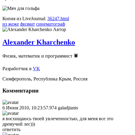
Копия из LiveJournal:
36247.html
из жеже
физмат
синематограф
Автор
Alexander Kharchenko
Физик, математик и программист 🕷
Разработчик
в
VK
Симферополь
,
Республика Крым
,
Россия
Комментарии
6 Июня 2010, 10:23:57.974
galadjiants
я восхищаюсь твоей увлеченностью, для меня все это
дремучий лес)))
ответить