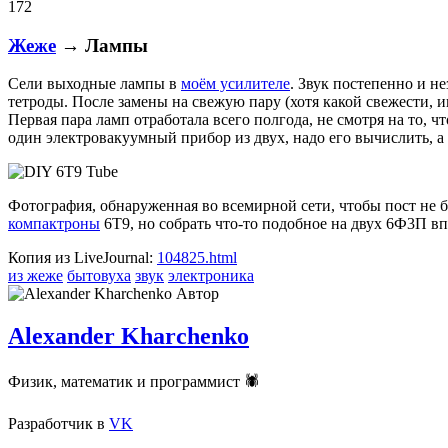
172
Жеже
→ Лампы
Сели выходные лампы в
моём усилителе
. Звук постепенно и н
тетроды. После замены на свежую пару (хотя какой свежести, 
Первая пара ламп отработала всего полгода, не смотря на то, 
один электровакуумный прибор из двух, надо его вычислить, а
Фотография, обнаруженная во всемирной сети, чтобы пост не б
компактроны
6T9, но собрать что-то подобное на двух 6Ф3П 
Копия из LiveJournal:
104825.html
из жеже
бытовуха
звук
электроника
Автор
Alexander Kharchenko
Физик, математик и программист 🕷
Разработчик
в
VK