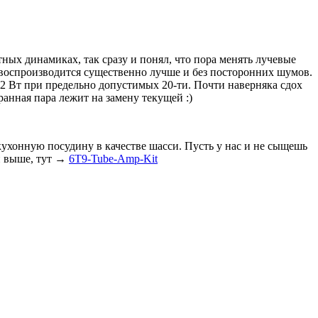
тных динамиках, так сразу и понял, что пора менять лучевые
а воспроизводится существенно лучше и без посторонних шумов.
 12 Вт при предельно допустимых 20-ти. Почти наверняка сдох
анная пара лежит на замену текущей :)
кухонную посудину в качестве шасси. Пусть у нас и не сыщешь
й выше, тут →
6T9-Tube-Amp-Kit