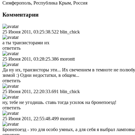
Симферополь
,
Республика Крым
,
Россия
Комментарии
25 Июня 2011, 03:25:38.522
blin_chick
а ты транзисторами их
ответить
25 Июня 2011, 03:28:25.386
morontt
Да ну их, транзисторы эти... Их свечением в темноте не полю
зимой :) Одни недостатки, в общем...
ответить
25 Июня 2011, 22:20:33.691
blin_chick
ну, тебе не угодишь. ставь тогда усилок на бронепоезд!
ответить
25 Июня 2011, 22:55:48.499
morontt
Бронепоезд - это для особо умных, а для себя я выбрал ламповый
ответить