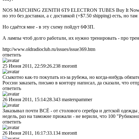
NOS MATCHING ZENITH 6T9 ELECTRON TUBES Buy It Now 
но это без доставки, а с доставкой (+$7.50 shipping) есть, но та
Но сдаётся мне - в эту схему пойдут 6Ф3П.
А лампы чтоб долго работали, их нужно тренировать - про трен
http://www.oldradioclub.ru/issues/issue369.htm
ответить
25 Июня 2011, 22:59:26.238
morontt
Ссыкотно как-то покупать из-за рубежа, но когда-нибудь обяза
России заказать, письмо в контору написал, да сказали, что от
ответить
26 Июня 2011, 15:14:28.343
masterspammer
Заказывал почти ВСЁ - от столового серебра и детской одежды
недель, раз на таможне прижали - не верили, что 100 "Рубиконо
ответить
26 Июня 2011, 16:17:33.134
morontt