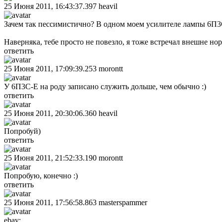
25 Июня 2011, 16:43:37.397
heavil
Зачем так пессимистично? В одном моем усилителе лампы 6П3С-
Наверняка, тебе просто не повезло, я тоже встречал внешне но
ответить
25 Июня 2011, 17:09:39.253
morontt
У 6П3С-Е на роду записано служить дольше, чем обычно :)
ответить
25 Июня 2011, 20:30:06.360
heavil
Попробуй)
ответить
25 Июня 2011, 21:52:33.190
morontt
Попробую, конечно :)
ответить
25 Июня 2011, 17:56:58.863
masterspammer
ebay: