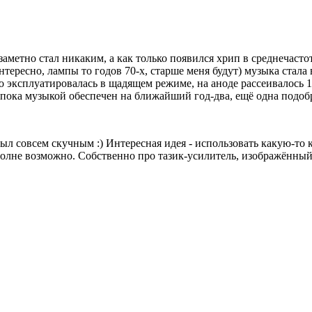
езаметно стал никаким, а как только появился хрип в среднечасто
интересно, лампы то годов 70-х, старше меня будут) музыка стал
что эксплуатировалась в щадящем режиме, на аноде рассеивалось
 пока музыкой обеспечен на ближайший год-два, ещё одна подобр
ыл совсем скучным :) Интересная идея - использовать какую-то 
вполне возможно. Собственно про тазик-усилитель, изображённы