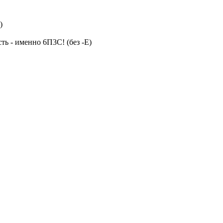
)
ть - именно 6П3С! (без -Е)