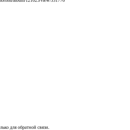
/morontt/album/121025/view/331776
лько для обратной связи.