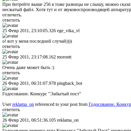
При битрейте выше 256 я тоже разницы не слышу, можно сказат
несжатый файл. Хотя тут и от звуковоспроизводящей аппарату
отличить.
ответить
25 Февр 2011, 23:10:05.326
ege_vika_vl
о! вот у меня последний случай))))
ответить
25 Февр 2011, 23:17:08.162
morontt
Очень даже может быть :)
ответить
26 Февр 2011, 06:31:07.978
pingback_bot
Годосование. Конкурс "Эабытый пост"
User
reklama_on
referenced to your post from
Годосование. Конку
ответить
26 Февр 2011, 06:51:36.105
reklama_on
Голосование зимнего тура Конкурса "Забытый Пост" проводит