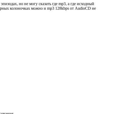
пизодах, но не могу сказать где mp3, а где исходный
ерных колоночках можно и mp3 128kbps от AudioCD не
сования.