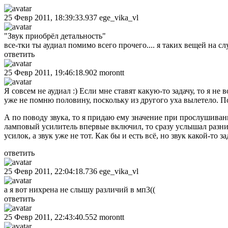
25 Февр 2011, 18:39:33.937
ege_vika_vl
"Звук приобрёл детальность"
все-тки ты аудиал помимо всего прочего.... я таких вещей на с
ответить
25 Февр 2011, 19:46:18.902
morontt
Я совсем не аудиал :) Если мне ставят какую-то задачу, то я н
уже не помню половину, поскольку из другого уха вылетело. По
А по поводу звука, то я придаю ему значение при прослушива
ламповый усилитель впервые включил, то сразу услышал разни
усилок, а звук уже не тот. Как бы и есть всё, но звук какой-то з
ответить
25 Февр 2011, 22:04:18.736
ege_vika_vl
а я вот нихрена не слышу различий в мп3((
ответить
25 Февр 2011, 22:43:40.552
morontt