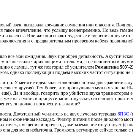
овый звук, вызывала кое-какие сомнения или опасения. Волновал
я такое впечатление, что услышу всенепременно. Но ведь там же
и изоленты. Или же описывают чудесные изменения в звуке от 
 подключения и с предварительным прогревом кабеля правильной
шло все мои ожидания. Звук приобрёл детальность. Акустическая
днем плане стали чирикающими птичками, а не непонятным шумо
ицию с лампы, тут же повторил её усилителем
Романтика 50У-2
оком, однако последующий подъём высоких частот ситуацию не и
д. и т.п. У меня не идеальная эталонная система для сравнения,
т совсем другая). Тем более, что прослушивал музыку я не на Hi-
ещё). Да и вообще, говорить про убийство звука транзистором а
, уже на студии, в процессе записи музыки, сигнал мог пройти ч
репугу он должен воскреснуть в лампе?
 поста. Двухтактный усилитель на двух лучевых тетродах
6П3С
(
льном и оконечном каскадах. Фильтр питания после диодного мост
 точек, смещения и прочего, даже заземление отсутствует (фона,
о она для меня избыточна. Громкость регулирую сейчас только с