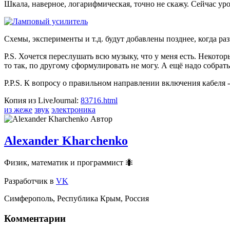
Шкала, наверное, логарифмическая, точно не скажу. Сейчас уров
Схемы, эксперименты и т.д. будут добавлены позднее, когда раз
P.S. Хочется переслушать всю музыку, что у меня есть. Некот
то так, по другому сформулировать не могу. А ещё надо собрат
P.P.S. К вопросу о правильном направлении включения кабеля
Копия из LiveJournal:
83716.html
из жеже
звук
электроника
Автор
Alexander Kharchenko
Физик, математик и программист 🐜
Разработчик
в
VK
Симферополь
,
Республика Крым
,
Россия
Комментарии