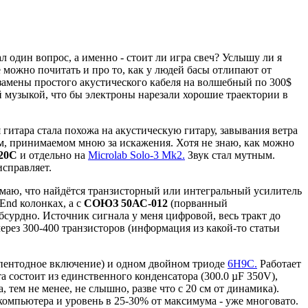
 один вопрос, а именно - стоит ли игра свеч? Услышу ли я
 можно почитать и про то, как у людей басы отлипают от
замены простого акустического кабеля на волшебный по 300$
 музыкой, что бы электроны нарезали хорошие траектории в
 гитара стала похожа на акустическую гитару, завывания ветра
м, принимаемом мною за искажения. Хотя не знаю, как можно
20С
и отдельно на
Microlab Solo-3 Mk2.
Звук стал мутным.
справляет.
 думаю, что найдётся транзисторный или интегральный усилитель
End колонках, а с
СОЮЗ 50АС-012
(порванный
бсурдно. Источник сигнала у меня цифровой, весь тракт до
ерез 300-400 транзисторов (информация из какой-то статьи
пентодное включение) и одном двойном триоде
6Н9С.
Работает
а состоит из единственного конденсатора (300.0 µF 350V),
 тем не менее, не слышно, разве что с 20 см от динамика).
 компьютера и уровень в 25-30% от максимума - уже многовато.