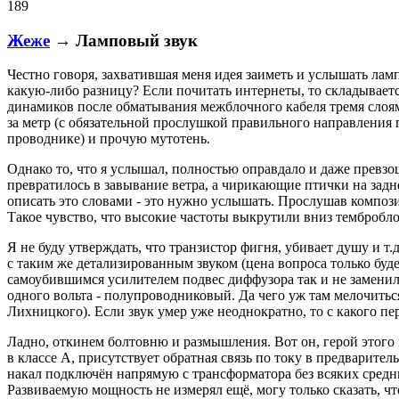
189
Жеже
→ Ламповый звук
Честно говоря, захватившая меня идея заиметь и услышать ламп
какую-либо разницу? Если почитать интернеты, то складываетс
динамиков после обматывания межблочного кабеля тремя слоям
за метр (с обязательной прослушкой правильного направления
проводнике) и прочую мутотень.
Однако то, что я услышал, полностью оправдало и даже превзо
превратилось в завывание ветра, а чирикающие птички на за
описать это словами - это нужно услышать. Прослушав композ
Такое чувство, что высокие частоты выкрутили вниз тембробл
Я не буду утверждать, что транзистор фигня, убивает душу и т.
с таким же детализированным звуком (цена вопроса только буде
самоубившимся усилителем подвес диффузора так и не заменил 
одного вольта - полупроводниковый. Да чего уж там мелочиться
Лихницкого). Если звук умер уже неоднократно, то с какого пе
Ладно, откинем болтовню и размышления. Вот он, герой этого
в классе А, присутствует обратная связь по току в предварите
накал подключён напрямую с трансформатора без всяких средних
Развиваемую мощность не измерял ещё, могу только сказать, чт