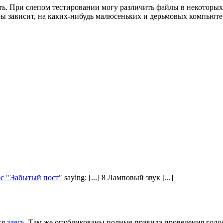
ь. При слепом тестировании могу различить файлы в некоторых э
ры зависит, на каких-нибудь малюсеньких и дерьмовых компьют
рс "Эабытый пост"
saying: [...] 8 Ламповый звук [...]
ся
здесь
. Там же опубликованы полные правила проведения голо