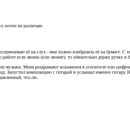
лух почти не различаю
е воспринимаю её на слух - мне нужно изобразить её на бумаге. 
 работе если звоню (или звонят), то обязательно держу ручку и 
нии музыки. Меня раздражают искажения в усилителе или цифров
цу. Запустил композицию с гитарой и услышал именно гитару. 
адавленный, что-ли.