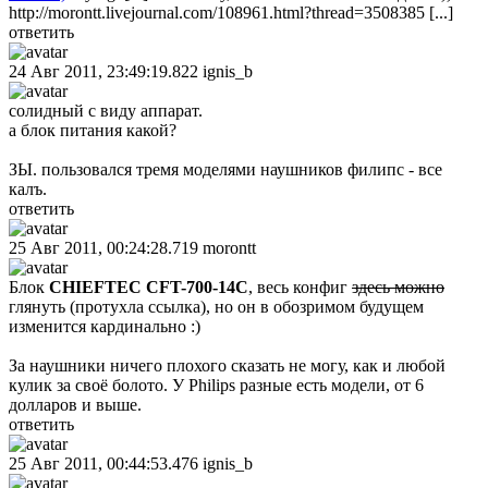
http://morontt.livejournal.com/108961.html?thread=3508385 [...]
ответить
24 Авг 2011, 23:49:19.822
ignis_b
солидный с виду аппарат.
а блок питания какой?
ЗЫ. пользовался тремя моделями наушников филипс - все
калъ.
ответить
25 Авг 2011, 00:24:28.719
morontt
Блок
CHIEFTEC CFT-700-14C
, весь конфиг
здесь можно
глянуть (протухла ссылка), но он в обозримом будущем
изменится кардинально :)
За наушники ничего плохого сказать не могу, как и любой
кулик за своё болото. У Philips разные есть модели, от 6
долларов и выше.
ответить
25 Авг 2011, 00:44:53.476
ignis_b