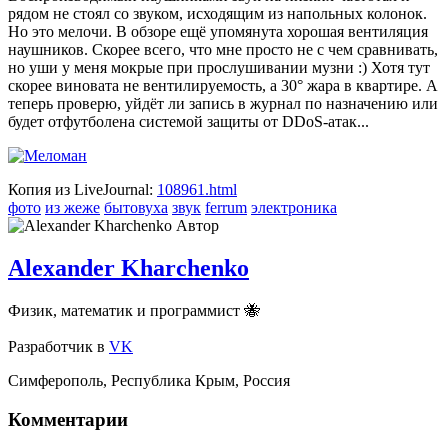
рядом не стоял со звуком, исходящим из напольных колонок.
Но это мелочи. В обзоре ещё упомянута хорошая вентиляция
наушников. Скорее всего, что мне просто не с чем сравнивать,
но уши у меня мокрые при прослушивании музни :) Хотя тут
скорее виновата не вентилируемость, а 30° жара в квартире. А
теперь проверю, уйдёт ли запись в журнал по назначению или
будет отфутболена системой защиты от DDoS-атак...
Копия из LiveJournal:
108961.html
фото
из жеже
бытовуха
звук
ferrum
электроника
Автор
Alexander Kharchenko
Физик, математик и программист 🐝
Разработчик
в
VK
Симферополь
,
Республика Крым
,
Россия
Комментарии