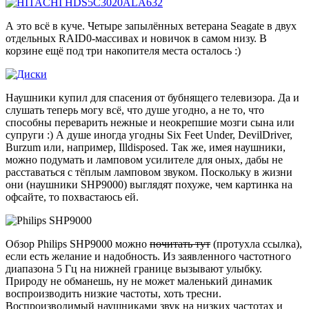
А это всё в куче. Четыре запылённых ветерана Seagate в двух
отдельных RAID0-массивах и новичок в самом низу. В
корзине ещё под три накопителя места осталось :)
Наушники купил для спасения от бубнящего телевизора. Да и
слушать теперь могу всё, что душе угодно, а не то, что
способны переварить нежные и неокрепшие мозги сына или
супруги :) А душе иногда угодны Six Feet Under, DevilDriver,
Burzum или, например, Illdisposed. Так же, имея наушники,
можно подумать и ламповом усилителе для оных, дабы не
расставаться с тёплым ламповом звуком. Поскольку в жизни
они (наушники SHP9000) выглядят похуже, чем картинка на
офсайте, то похвастаюсь ей.
Обзор Philips SHP9000 можно
почитать тут
(протухла ссылка),
если есть желание и надобность. Из заявленного частотного
диапазона 5 Гц на нижней границе вызывают улыбку.
Природу не обманешь, ну не может маленький динамик
воспроизводить низкие частоты, хоть тресни.
Воспроизводимый наушниками звук на низких частотах и