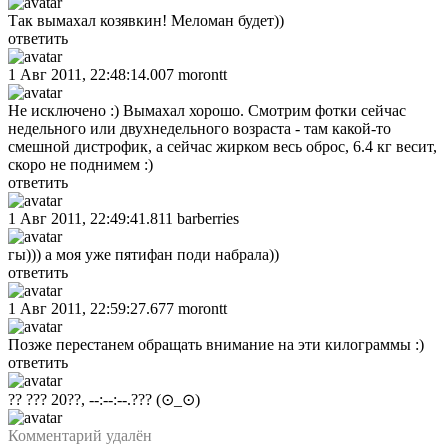
Так вымахал козявкин! Меломан будет))
ответить
1 Авг 2011, 22:48:14.007
morontt
Не исключено :) Вымахал хорошо. Смотрим фотки сейчас
недельного или двухнедельного возраста - там какой-то
смешной дистрофик, а сейчас жирком весь оброс, 6.4 кг весит,
скоро не поднимем :)
ответить
1 Авг 2011, 22:49:41.811
barberries
гы))) а моя уже пятифан поди набрала))
ответить
1 Авг 2011, 22:59:27.677
morontt
Позже перестанем обращать внимание на эти килограммы :)
ответить
?? ??? 20??, --:--:--.???
(⊙_⊙)
Комментарий удалён