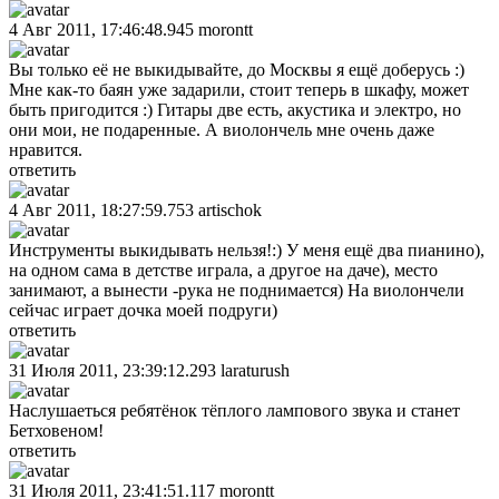
4 Авг 2011, 17:46:48.945
morontt
Вы только её не выкидывайте, до Москвы я ещё доберусь :)
Мне как-то баян уже задарили, стоит теперь в шкафу, может
быть пригодится :) Гитары две есть, акустика и электро, но
они мои, не подаренные. А виолончель мне очень даже
нравится.
ответить
4 Авг 2011, 18:27:59.753
artischok
Инструменты выкидывать нельзя!:) У меня ещё два пианино),
на одном сама в детстве играла, а другое на даче), место
занимают, а вынести -рука не поднимается) На виолончели
сейчас играет дочка моей подруги)
ответить
31 Июля 2011, 23:39:12.293
laraturush
Наслушаеться ребятёнок тёплого лампового звука и станет
Бетховеном!
ответить
31 Июля 2011, 23:41:51.117
morontt