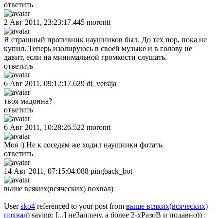
ответить
2 Авг 2011, 23:23:17.445
morontt
Я страшный противник наушников был. До тех пор, пока не
купил. Теперь изолируюсь в своей музыке и в голову не
давит, если на минимальной громкости слушать.
ответить
6 Авг 2011, 09:12:17.629
di_versija
твоя мадонна?
ответить
6 Авг 2011, 10:28:26.522
morontt
Моя :) Не к соседям же ходил наушники фотать.
ответить
14 Авг 2011, 07:15:04.088
pingback_bot
выше всяких(всяческих) похвал)
User
sko4
referenced to your post from
выше всяких(всяческих)
похвал)
saying: [...] не3аплачу, а более 2-хРазоВ и подавно)) :