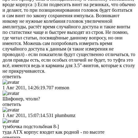
вроде корпуса :) Если подвесить винт на резинках, что обычно
и делают, то при позиционировании головок будет болтаться
и сам винт по закону сохранения импульса. Возникают
никому не нужные колебания головок увеличенной
амплитуды, растёт время случайного доступа и такие винты
по статистике чаще и быстрее выходят из строя. Не помню,
где читал статьи, посвящённые данному вопросу, но они
имеются. Можешь сам попробовать измерить время
случайного доступа к данным (я такие измерения не
проводил) - если показатели будут существенно отличаться, то
доля правды есть, если особых отличий не будет, то туфта это
всё, имеются ведь и карманы для 3.5"-винтов, которые к столу
не прикручиваются.
ответить
1 Авг 2011, 14:26:19.707
romson
Шифонер, чтоли?
ответить
1 Авг 2011, 15:07:14.531
plumbumz
тумбочка подстольбная 8-]
туда АТХ корпус входит как родной - по высоте
ответить