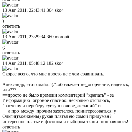
13 Авг 2011, 22:43:41.364
sko4
)
ответить
13 Авг 2011, 23:29:34.360
morontt
(:
ответить
14 Авг 2011, 05:48:12.182
sko4
Скорее всего, что мне просто не с чем сравнивать,
Александр, этот смайл:"(:"-обозначает не_огорчение, надеюсь,
или???
==просто не было времени комментарий "крапать" - за
Информацию- огроное спасибо: несколько отсплюсь,
"расчешу и переберу суету в голове_желаний" и ...
__ а про_между_прочим захотелось поинтересоваться: у
Ольги(твоейжены) рукав платья ею сомой придуман? -
интересное платье и фасоном и выбором ткани=понравилось!
ответить