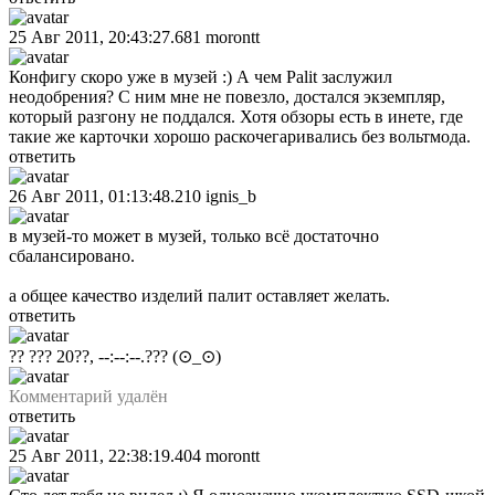
25 Авг 2011, 20:43:27.681
morontt
Конфигу скоро уже в музей :) А чем Palit заслужил
неодобрения? С ним мне не повезло, достался экземпляр,
который разгону не поддался. Хотя обзоры есть в инете, где
такие же карточки хорошо раскочегаривались без вольтмода.
ответить
26 Авг 2011, 01:13:48.210
ignis_b
в музей-то может в музей, только всё достаточно
сбалансировано.
а общее качество изделий палит оставляет желать.
ответить
?? ??? 20??, --:--:--.???
(⊙_⊙)
Комментарий удалён
ответить
25 Авг 2011, 22:38:19.404
morontt