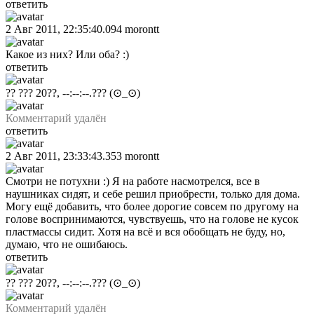
ответить
2 Авг 2011, 22:35:40.094
morontt
Какое из них? Или оба? :)
ответить
?? ??? 20??, --:--:--.???
(⊙_⊙)
Комментарий удалён
ответить
2 Авг 2011, 23:33:43.353
morontt
Смотри не потухни :) Я на работе насмотрелся, все в
наушниках сидят, и себе решил приобрести, только для дома.
Могу ещё добавить, что более дорогие совсем по другому на
голове воспринимаются, чувствуешь, что на голове не кусок
пластмассы сидит. Хотя на всё и вся обобщать не буду, но,
думаю, что не ошибаюсь.
ответить
?? ??? 20??, --:--:--.???
(⊙_⊙)
Комментарий удалён