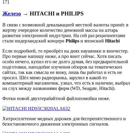
171
Железо
→ HITACHI и PHILIPS
В связи с возможной девальвацией местной валюты принёс в
жертву очередное количество денежной массы на алтарь
развития электронной индустрии. На сей раз реципиентами
стали нидерландский концерн
Philips
и японский
Hitachi
Если подробней, то приобрёл на днях наушники и винчестер.
Про первые напишу ниже, а про винт сейчас. Хотя писать
особо нечего, купил его не долго думая, без предварительной
подготовки, наподобие изучения обзоров на тематических
сайтах, так как смысла не вижу, лишь бы работал и есть не
просил. Шёл мимо радиорынка, зарулил в какой-то
компьютерный магазинчик, узнал, что есть в наличии, выбрал
на слух между названиями фирм (WD, Seagate, Hitachi).
Фотки новой двухтерабайтной файлопомойки ниже.
Хитросплетение медных дорожек для беспрепятственного и
безостановочного движения электронных сигналов.