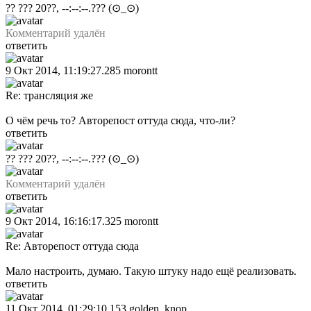
?? ??? 20??, --:--:--.???
(⊙_⊙)
Комментарий удалён
ответить
9 Окт 2014, 11:19:27.285
morontt
Re: трансляция же
О чём речь то? Авторепост оттуда сюда, что-ли?
ответить
?? ??? 20??, --:--:--.???
(⊙_⊙)
Комментарий удалён
ответить
9 Окт 2014, 16:16:17.325
morontt
Re: Авторепост оттуда сюда
Мало настроить, думаю. Такую штуку надо ещё реализовать.
ответить
11 Окт 2014, 01:29:10.153
golden_knop