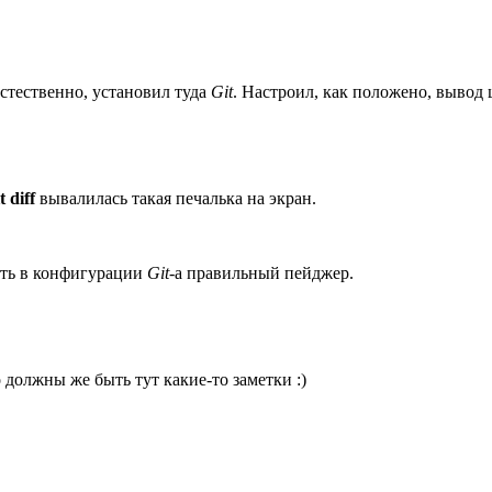
естественно, установил туда
Git
. Настроил, как положено, вывод ц
t diff
вывалилась такая печалька на экран.
ить в конфигурации
Git
-а правильный пейджер.
о должны же быть тут какие-то заметки :)