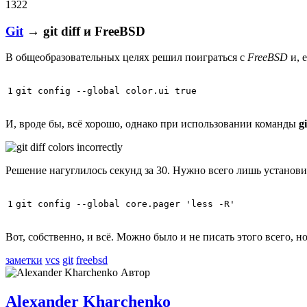
1322
Git
→ git diff и FreeBSD
В общеобразовательных целях решил поиграться с
FreeBSD
и, 
1
git config --global color.ui 
true
И, вроде бы, всё хорошо, однако при использовании команды
gi
Решение нагуглилось секунд за 30. Нужно всего лишь установ
1
git config --global core.pager 
'less -R'
Вот, собственно, и всё. Можно было и не писать этого всего, н
заметки
vcs
git
freebsd
Автор
Alexander Kharchenko