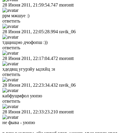
28 Июня 2011, 21:59:54.747
morontt
ррм мжшуе :)
ответить
28 Июня 2011, 22:05:28.994
ravik_06
тдщищэю дчофопш :))
ответить
28 Июня 2011, 22:17:04.472
morontt
хдедвщ угурзйу ьцзхйц :н
ответить
28 Июня 2011, 22:23:34.432
ravik_06
кабфущмфол уюпю
ответить
28 Июня 2011, 22:33:23.210
morontt
не фыва - уюпю