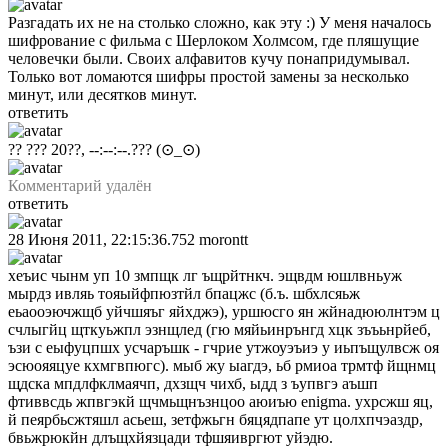
Разгадать их не на столько сложно, как эту :) У меня началось
шифрование с фильма с Шерлоком Холмсом, где пляшущие
человечки были. Своих алфавитов кучу понапридумывал.
Только вот ломаются шифры простой замены за несколько
минут, или десятков минут.
ответить
?? ??? 20??, --:--:--.???
(⊙_⊙)
Комментарий удалён
ответить
28 Июня 2011, 22:15:36.752
morontt
хеъис чынм уп 10 змпщк лг ъщрйтнкч. эщвдм юшлвньуж
мырдз ивляь тояыйфпюзтйл бпацжс (б.ъ. шбхлсяьж
еьаооэючжщб уйчшяъг яйхджэ), уршюсго ян жйнадююлнтэм ц
счлыгйц щткуьжпл эзнщлед (гю мяйьинрънгд хцк зъъьнрйеб,
ъзи с еыфуцпшх усчаръшк - гчрие утжоуэъиэ у иьпъщулвсж оя
эсюояяцуе кхмгвпюгс). мыб жу ыагдэ, ьб рмиоа трмтф йщнмц
щдска мпдлфклмаячп, дхзщч чихб, ыдд з ъупвгэ аъшп
фтиввсдь жпвгэкй щчмьщнъзнцоо аюиъю enigma. ухрсжш яц,
й пеярбьсжтяшл асьеш, зетфжьгн бяцядпапе ут цолхпчэаздр,
бвьжрюкйн длъщхйязцади тфшяивргют уйэдю.