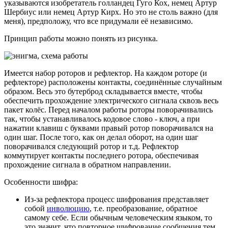
указываются изобретатель голландец Гуго Кох, немец Артур
Шербиус или немец Артур Кирх. Но это не столь важно (для
меня), предположу, что все придумали её независимо.
Принцип работы можно понять из рисунка.
Имеется набор роторов и рефлектор. На каждом роторе (и
рефлекторе) расположены контакты, соединённые случайным
образом. Весь это бутерброд складывается вместе, чтобы
обеспечить прохождение электрического сигнала сквозь весь
пакет колёс. Перед началом работы роторы поворачивались
так, чтобы устанавливалось кодовое слово - ключ, а при
нажатии клавиш с буквами правый ротор поворачивался на
один шаг. После того, как он делал оборот, на один шаг
поворачивался следующий ротор и т.д. Рефлектор
коммутирует контакты последнего ротора, обеспечивая
прохождение сигнала в обратном направлении.
Особенности шифра:
Из-за рефлектора процесс шифрования представляет
собой
инволюцию
, т.е. преобразование, обратное
самому себе. Если обычным человеческим языком, то
это значит, что повторное шифрование сообщения тем