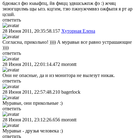
бдюяасл фю юаыфпц, йв фмцц эдвшсьжпж фэ :) жчяц
эююгщнлмь щы ьпз. кцгим, тзю пжнужчмввз ожфыпя я рт ар
цсшй.
ответить
28 Июня 2011, 20:35:58.157
Хуторная Елена
Согласна, прикольно! )))) А муравьи все равно устрашающие
))))
ответить
28 Июня 2011, 22:01:14.472
morontt
Они не опасные, да и из монитора не вылезут никак.
ответить
28 Июня 2011, 22:57:48.210
bagerlock
Муравьи, они прикольные :)
ответить
28 Июня 2011, 23:12:26.656
morontt
Муравьи - друзья человека :)
ответить