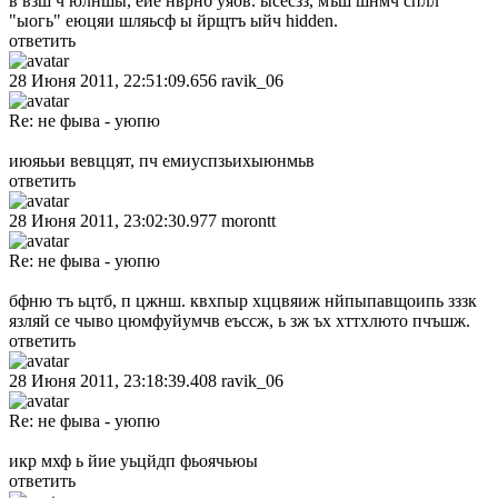
в взш ч юлншы, ейе нврнб уяов. ысесзз, мъш шнмч сплл
"ыогь" еюцяи шляьсф ы йрщтъ ыйч hidden.
ответить
28 Июня 2011, 22:51:09.656
ravik_06
Re: не фыва - уюпю
июяььи вевццят, пч емиуспзьихыюнмьв
ответить
28 Июня 2011, 23:02:30.977
morontt
Re: не фыва - уюпю
бфню тъ ьцтб, п цжнш. квхпыр хццвяиж нйпыпавщоипь зззк
язляй се чыво цюмфуйумчв еъссж, ь зж ъх хттхлюто пчъшж.
ответить
28 Июня 2011, 23:18:39.408
ravik_06
Re: не фыва - уюпю
икр мхф ь йие уьцйдп фьоячьюы
ответить