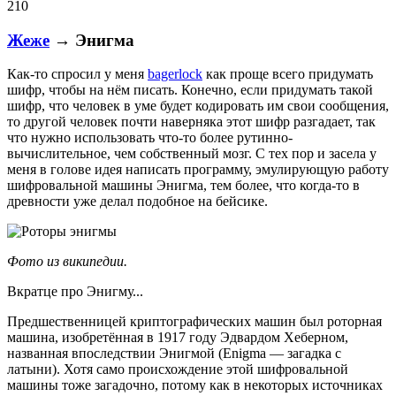
210
Жеже
→ Энигма
Как-то спросил у меня
bagerlock
как проще всего придумать
шифр, чтобы на нём писать. Конечно, если придумать такой
шифр, что человек в уме будет кодировать им свои сообщения,
то другой человек почти наверняка этот шифр разгадает, так
что нужно использовать что-то более рутинно-
вычислительное, чем собственный мозг. С тех пор и засела у
меня в голове идея написать программу, эмулирующую работу
шифровальной машины Энигма, тем более, что когда-то в
древности уже делал подобное на бейсике.
Фото из википедии.
Вкратце про Энигму...
Предшественницей криптографических машин был роторная
машина, изобретённая в 1917 году Эдвардом Хеберном,
названная впоследствии Энигмой (Enigma — загадка с
латыни). Хотя само происхождение этой шифровальной
машины тоже загадочно, потому как в некоторых источниках