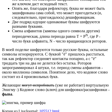
же ключом даст исходный текст.
Опять же, благодаря рефлектору, буква не может быть
зашифрована сама собой, что может пригодиться (и,
следовательно, пригождалось) дешифровщикам.
Две подряд идущие одинаковые буквы шифруются
разными буквами.
Смена алфавитов (замены одного символа другим)
N
периодическая, длина периода равна T = P
, где P -
число букв алфавита, N - число вращающихся роторов.
В моей поделке шифруются только русские буквы, остальные
символы игнорируются. С буквой "ё" пришлось расстаться,
так как рефлектор соединяет контакты попарно, а с "ё"
тридцать три на два не делится без остатка. Роторов
запрограммировал 4 штуки, т.е. период смены алфавитов -
около миллиона символов. Понятное дело, что кодовое слово
состоит из 4 произвольных букв.
Желающие
могут испробовать
(уже не работает) виртуальную
Энигму :) Кодовое слово (ключ) для шифровки/расшифровки -
фыва
.
Копия из LiveJournal:
105512.html