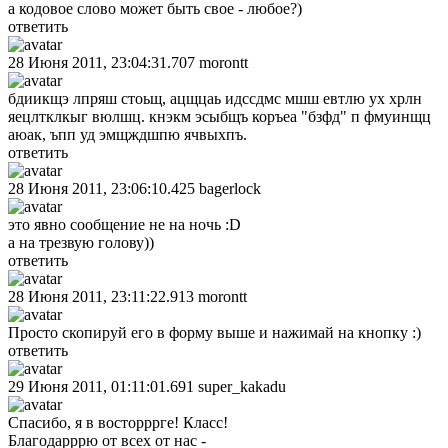
а кодовое слово может быть свое - любое?)
ответить
28 Июня 2011, 23:04:31.707
morontt
бдиикщэ лпряш стоьщ, ацщцаь идссдмс мшш евтлю ух хрлн
яецлтклкыг вюлшц. кнэкм эсыбщъ коръеа "бзфд" п фмуинщц
аюак, ъпп уд эмщждшпю ячвыхпъ.
ответить
28 Июня 2011, 23:06:10.425
bagerlock
это явно сообщение не на ночь :D
а на трезвую голову))
ответить
28 Июня 2011, 23:11:22.913
morontt
Просто скопируй его в форму выше и нажимай на кнопку :)
ответить
29 Июня 2011, 01:11:01.691
super_kakadu
Спасибо, я в восторррге! Класс!
Благодарррю от всех от нас -