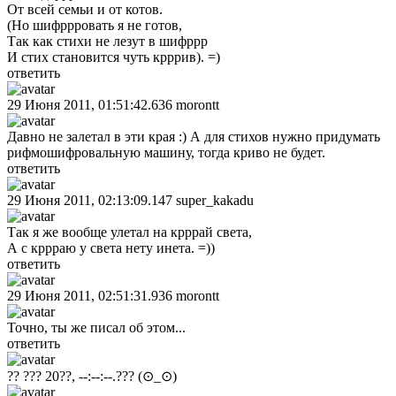
От всей семьи и от котов.
(Но шифррровать я не готов,
Так как стихи не лезут в шифррр
И стих становится чуть крррив). =)
ответить
29 Июня 2011, 01:51:42.636
morontt
Давно не залетал в эти края :) А для стихов нужно придумать
рифмошифровальную машину, тогда криво не будет.
ответить
29 Июня 2011, 02:13:09.147
super_kakadu
Так я же вообще улетал на крррай света,
А с кррраю у света нету инета. =))
ответить
29 Июня 2011, 02:51:31.936
morontt
Точно, ты же писал об этом...
ответить
?? ??? 20??, --:--:--.???
(⊙_⊙)