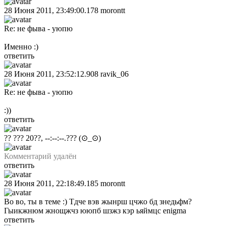
28 Июня 2011, 23:49:00.178
morontt
Re: не фыва - уюпю
Именно :)
ответить
28 Июня 2011, 23:52:12.908
ravik_06
Re: не фыва - уюпю
:))
ответить
?? ??? 20??, --:--:--.???
(⊙_⊙)
Комментарий удалён
ответить
28 Июня 2011, 22:18:49.185
morontt
Во во, ты в теме :) Тдче вэв жынрш цчжо бд знедьфм?
Гыикжнюм жнощжчз ююпб шзжз кэр ьяймцс enigma
ответить