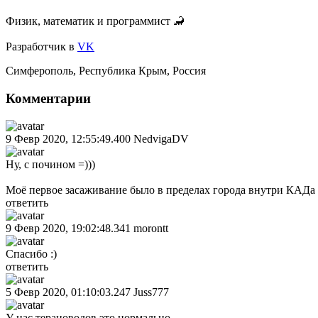
Физик, математик и программист 🦂
Разработчик
в
VK
Симферополь
,
Республика Крым
,
Россия
Комментарии
9 Февр 2020, 12:55:49.400
NedvigaDV
Ну, с почином =)))
Моё первое засаживание было в пределах города внутри КАДа 
ответить
9 Февр 2020, 19:02:48.341
morontt
Спасибо :)
ответить
5 Февр 2020, 01:10:03.247
Juss777
У нас терановодов это нормально