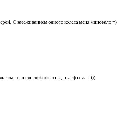
арой. С засаживанием одного колеса меня миновало =)
знакомых после любого съезда с асфальта =)))