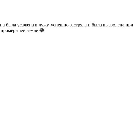
на была усажена в лужу, успешно застряла и была вызволена пр
и промёрзшей земле 😁