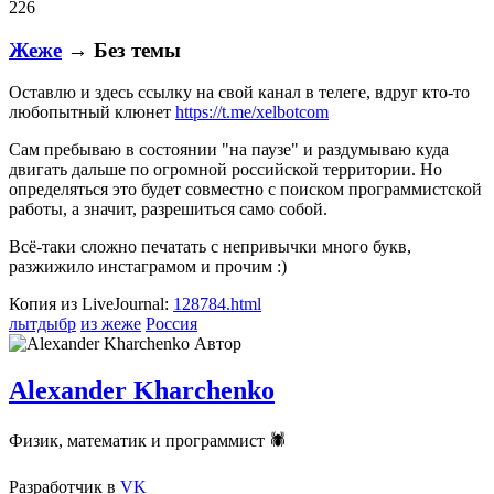
226
Жеже
→ Без темы
Оставлю и здесь ссылку на свой канал в телеге, вдруг кто-то
любопытный клюнет
https://t.me/xelbotcom
Сам пребываю в состоянии "на паузе" и раздумываю куда
двигать дальше по огромной российской территории. Но
определяться это будет совместно с поиском программистской
работы, а значит, разрешиться само собой.
Всё-таки сложно печатать с непривычки много букв,
разжижило инстаграмом и прочим :)
Копия из LiveJournal:
128784.html
лытдыбр
из жеже
Россия
Автор
Alexander Kharchenko
Физик, математик и программист 🕷
Разработчик
в
VK